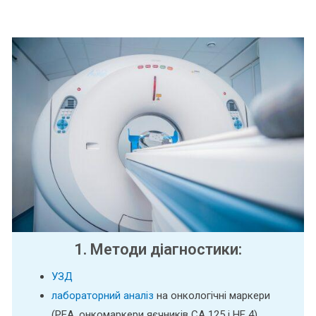
1. Методи діагностики:
УЗД
лабораторний аналіз
на онкологічні маркери
(РЕА, онкомаркери яєчників СА 125 і НЕ 4)