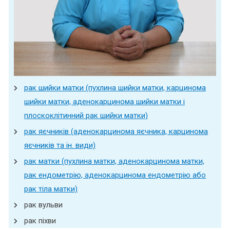
рак шийки матки (пухлина шийки матки, карцинома
шийки матки, аденокарцинома шийки матки і
плоскоклітинний рак шийки матки)
рак яєчників (аденокарцинома яєчника, карцинома
яєчників та ін. види)
рак матки (пухлина матки, аденокарцинома матки,
рак ендометрію, аденокарцинома ендометрію або
рак тіла матки)
рак вульви
рак піхви