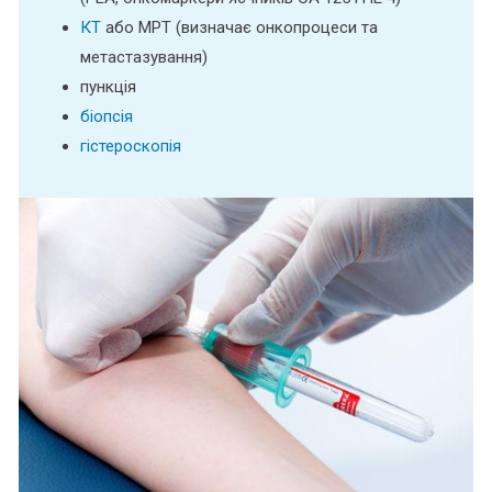
КТ
або МРТ (визначає онкопроцеси та
метастазування)
пункція
біопсія
гістероскопія