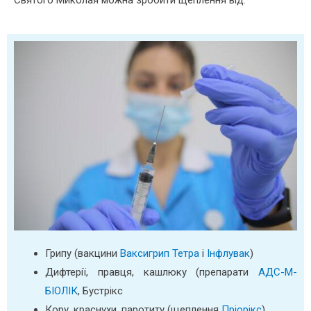
Святого Миколая можна зробити щеплення від:
Грипу (вакцини
Ваксигрип Тетра
і
Інфлувак
)
Дифтерії, правця, кашлюку (препарати
АДС-М-
БІОЛІК
, Бустрікс
Кору, краснухи, паротиту (щеплення
Пріорікс
)