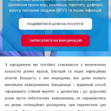
Щеплення проти корі, коклюшу, паротиту, дефтерії,
вірусу папіломи людини (ВПЛ) та інших інфекцій.
ПОДИВИТИСЯ ЦІНИ НА ПОСЛУГИ
ЗАПИСАТИСЯ НА ВАКЦИНАЦІЮ
З народження ми постійно стикаємося з величезною
кількістю різних вірусів, бактерій та інших інфекційних
агентів. Більшість з них нешкідливі, але деякі можуть
викликати захворювання. Вакцинація – відмінний спосіб
сформувати стійкий імунітет з дитинства і до дорослих
років проти небезпечних захворювань, не наражаючись
на ризик потенційних ускладнень при перенесенні цих