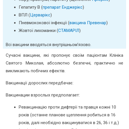
Гепатиту В (
препарат Енджерікс
)
ВПЛ (
Церварікс
)
Пневмококової інфекції (
вакцина Превенар
)
Жовтої лихоманки (
СТАМАРІЛ
)
Всі вакцини вводяться внутрішньом’язово.
Сучасні вакцини, які пропонує своїм пацієнтам Клініка
Святого Миколая, абсолютно безпечні, практично не
викликають побічних ефектів.
Вакцинації дорослих передбачає:
Вакцинации взрослых предполагает:
Ревакцинацію проти дифтерії та правця кожні 10
років (останне планове щеплення робиться в 16
років, далі необхідно вакцинуватися в 26, 36 і т.д.)