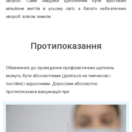
хвороб. Саме завдяки щепленням були врятовані
мільйони життів в усьому світі, а багато небезпечних
хвороб зовсім зникли.
Протипоказання
Обмеження до проведення профілактичних щеплень
можуть бути абсолютними (діляться на тимчасові і
постійні) і відносними. Дорослим абсолютно
протипоказана вакцинація при: