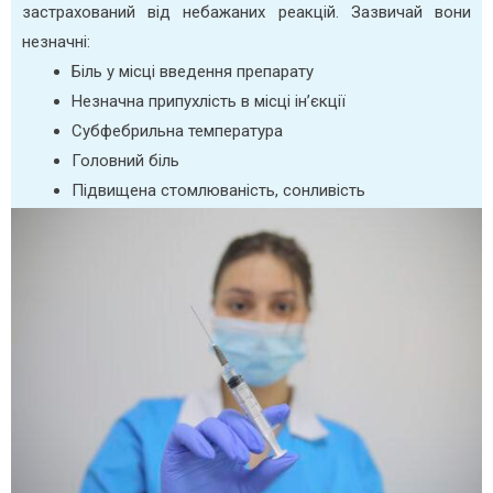
застрахований від небажаних реакцій. Зазвичай вони
незначні:
Біль у місці введення препарату
Незначна припухлість в місці ін’єкції
Cубфебрильна температура
Головний біль
Підвищена стомлюваність, сонливість