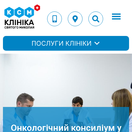
ПОСЛУГИ КЛІНІКИ
Онкологічний консиліум у