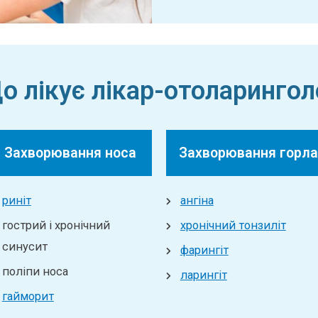
о лікує лікар-отоларингол
Захворювання носа
Захворювання горла
риніт
ангіна
гострий і хронічний
хронічний тонзиліт
синусит
фарингіт
поліпи носа
ларингіт
гайморит