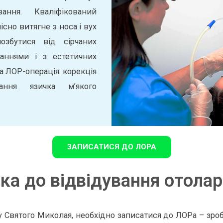
ання. Кваліфікований
сно витягне з носа і вух
озбутися від сірчаних
аннями і з естетичних
 ЛОР-операція: корекція
зання язичка м’якого
ЗАПИСАТИСЯ ДО ЛОРА
ка до відвідування отола
у Святого Миколая, необхідно записатися до ЛОРа – зроб