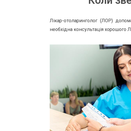
Коли зв
Лікар-отоларинголог (ЛОР) допома
необхідна консультація хорошого Л