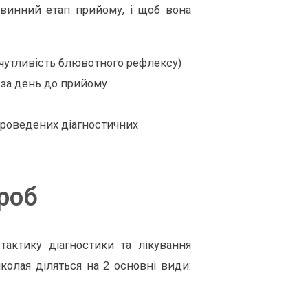
ервинний етап прийому, і щоб вона
 чутливість блювотного рефлексу)
в за день до прийому
 проведених діагностичних
роб
актику діагностики та лікування
иколая діляться на 2 основні види: