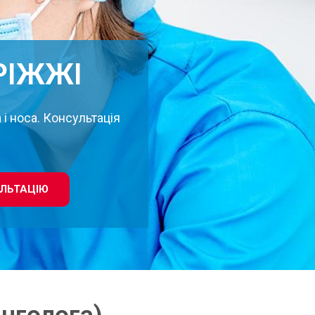
РІЖЖІ
 і носа. Консультація
ЛЬТАЦІЮ