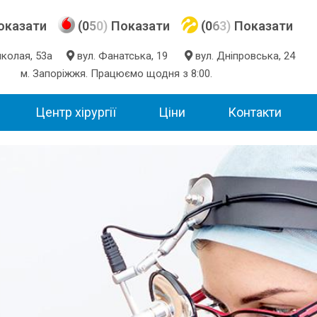
оказати
(0
5
0)
Показати
(0
6
3)
Показати
Миколая, 53а
вул. Фанатська, 19
вул. Дніпровська, 24
м. Запоріжжя. Працюємо щодня з 8:00.
Центр хірургії
Ціни
Контакти