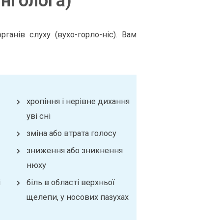
нголога)
ганів слуху (вухо-горло-ніс). Вам
хропіння і нерівне дихання
уві сні
зміна або втрата голосу
зниження або зникнення
нюху
і
біль в області верхньої
щелепи, у носових пазухах