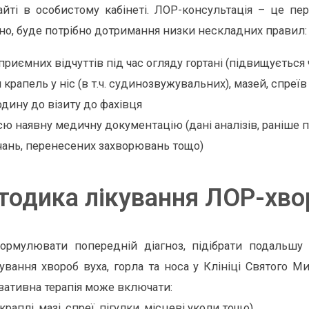
айті в особистому кабінеті. ЛОР-консультація – це п
о, буде потрібно дотримання низки нескладних правил:
приємних відчуттів під час огляду гортані (підвищується
крапель у ніс (в т.ч. судинозвужувальних), мазей, спреї
дину до візиту до фахівця
сю наявну медичну документацію (дані аналізів, раніше
чань, перенесених захворювань тощо)
тодика лікування ЛОР-хво
рмулювати попередній діагноз, підібрати подальшу т
ування хвороб вуха, горла та носа у Клініці Святого М
рвативна терапія може включати:
аплі, мазі, спреї, пігулки, місцеві уколи тощо)