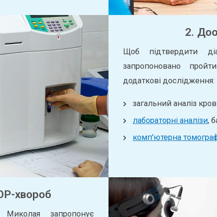
2. До
Щоб підтвердити ді
запропоновано пройт
додаткові дослідження:
загальний аналіз кров
лабораторні аналізи
, 
комп'ютерна томограф
ЛОР-хвороб
о Миколая запропонує