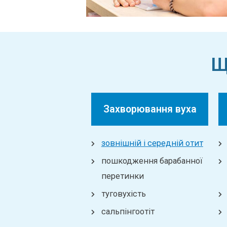
Щ
Захворювання вуха
зовнішній і середній отит
пошкодження барабанної
перетинки
туговухість
сальпінгоотіт