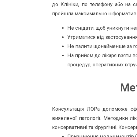
до Клініки, по телефону або на с
пройшла максимально інформативн
Не снідати, щоб уникнути не
Утриматися від застосування 
Не палити щонайменше за го
На прийом до лікаря взяти в
процедур, оперативних втру
Ме
Консультація ЛОРа допоможе сфо
виявленої патології. Методики лік
консервативні та хірургічні. Консе
Призначення медикаментів (кр