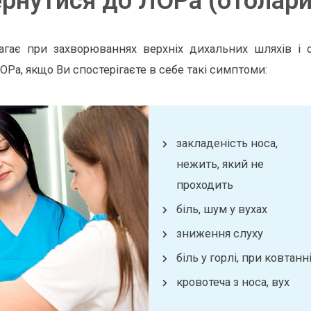
ернутися до ЛОРа (отолари
гає при захворюваннях верхніх дихальних шляхів і ор
ОРа, якщо Ви спостерігаєте в себе такі симптоми:
закладеність носа,
нежить, який не
проходить
біль, шум у вухах
зниження слуху
біль у горлі, при ковтанн
кровотеча з носа, вух