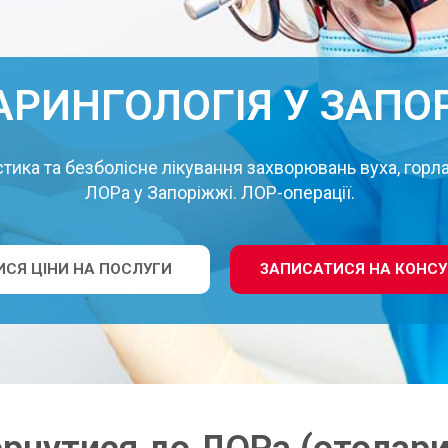
АРИНГОЛОГІЯ У ЗАПО
тика та безболісне лікування захворювань вуха, горла
ЛОРа у Запоріжжі. ЛОР-операції.
СЯ ЦІНИ НА ПОСЛУГИ
ЗАПИСАТИСЯ НА КОНСУ