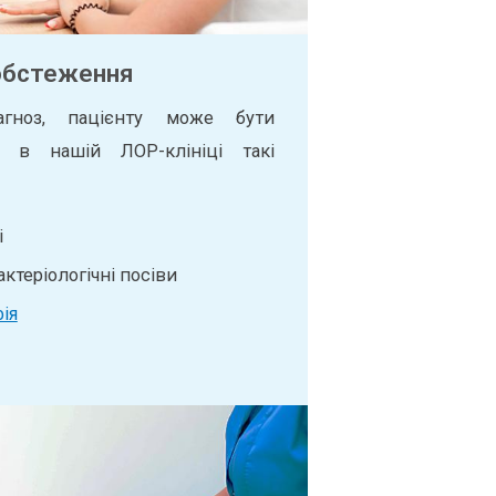
обстеження
агноз, пацієнту може бути
и в нашій ЛОР-клініці такі
і
бактеріологічні посіви
ія