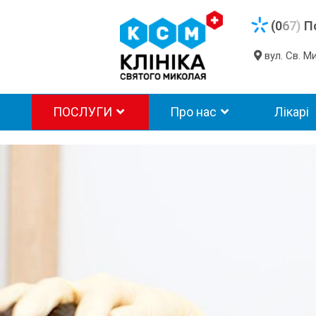
(0
6
7)
П
вул. Св. 
ПОСЛУГИ
Про нас
Лікарі