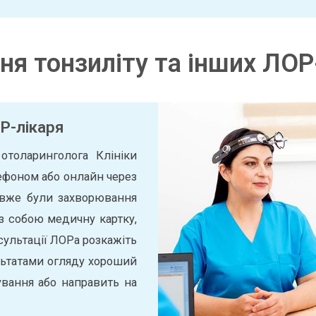
ння тонзиліту та інших ЛО
Р-лікаря
отоларинголога Клініки
ефоном або онлайн через
 вже були захворювання
 із собою медичну картку,
сультації ЛОРа розкажіть
ультатами огляду хороший
ування або направить на