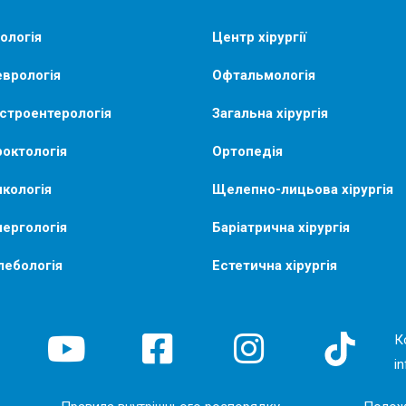
ологія
Центр хірургії
врологія
Офтальмологія
строентерологія
Загальна хірургія
октологія
Ортопедія
кологія
Щелепно-лицьова хірургія
ергологія
Баріатрична хірургія
лебологія
Естетична хірургія
К
i