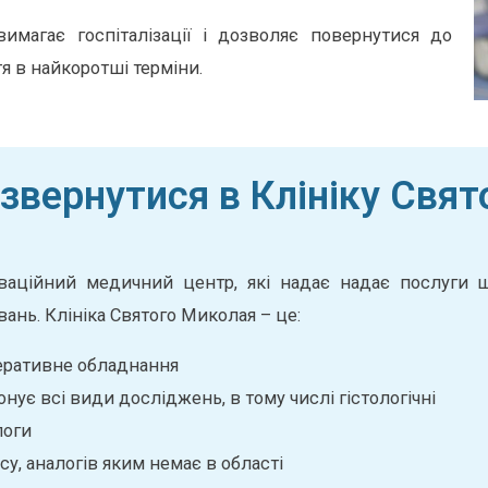
имагає госпіталізації і дозволяє повернутися до
я в найкоротші терміни.
звернутися в Клініку Свя
оваційний медичний центр, які надає надає послуги щ
ань. Клініка Святого Миколая – це:
перативне обладнання
онує всі види досліджень, в тому числі гістологічні
логи
су, аналогів яким немає в області