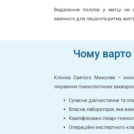
Видалення поліпів у матці не в
звичного для пацієнта ритму житт
Чому варто 
Клініка Святого Миколая – інн
лікування гінекологічних захворюв
Сучасне діагностичне та о
Власна лабораторія, яка вик
Кваліфіковані лікарі-гінеко
Операційні експертного кла