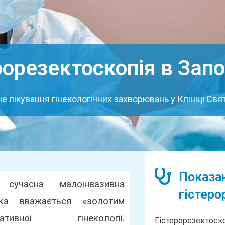
рорезектоскопія в Зап
 лікування гінекологічних захворювань у Клініці Св
Показа
 сучасна малоінвазивна
гістеро
 яка вважається «золотим
ивної гінекології.
Гістерорезектос