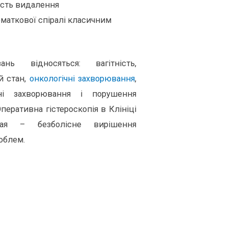
сть видалення
маткової спіралі класичним
нь відносяться: вагітність,
й стан,
онкологічні захворювання
,
йні захворювання і порушення
Оперативна гістероскопія в Клініці
ая – безболісне вирішення
облем.