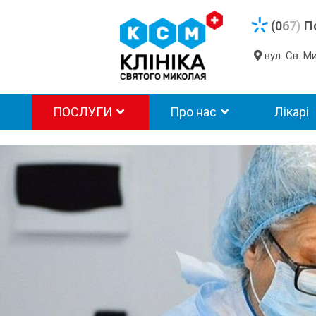
(0
6
7)
П
вул. Св. 
ПОСЛУГИ
Про нас
Лікарі