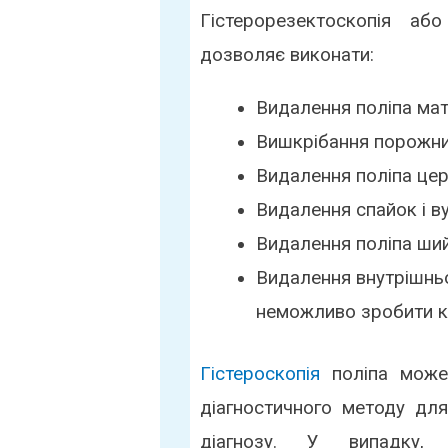
Гістерорезектоскопія або
дозволяє виконати:
Видалення поліпа ма
Вишкрібання порожни
Видалення поліпа цер
Видалення спайок і в
Видалення поліпа ши
Видалення внутрішньо
неможливо зробити 
Гістероскопія
поліпа може 
діагностичного методу для
діагнозу. У випадку,