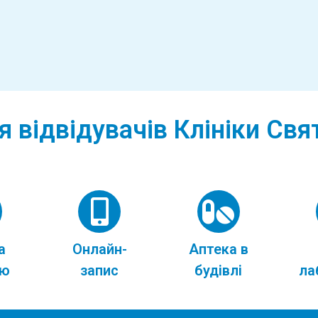
я відвідувачів Клініки Св
а
Онлайн-
Аптека в
ою
запис
будівлі
ла