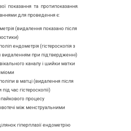
вої показання та протипоказання.
аннями для проведення є:
метрія (видалення показано після
ностики)
поліп ендометрія (гістероскопія з
 видаленням при підтвердженні)
вікального каналу і шийки матки
 міоми
поліпи в матці (видалення після
 під час гістероскопії)
спайкового процесу
овотечі між менструальними
ділянок гіперплазії ендометрію