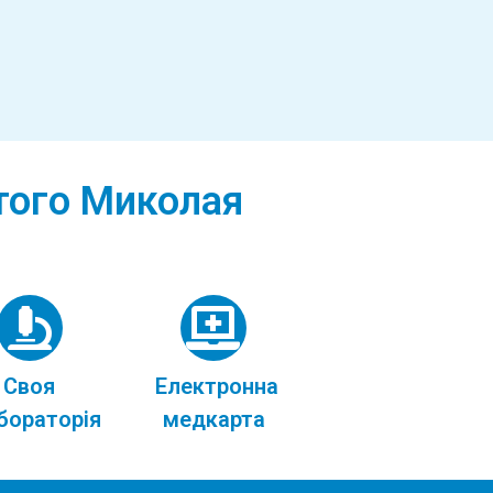
ятого Миколая
Своя
Електронна
бораторія
медкарта