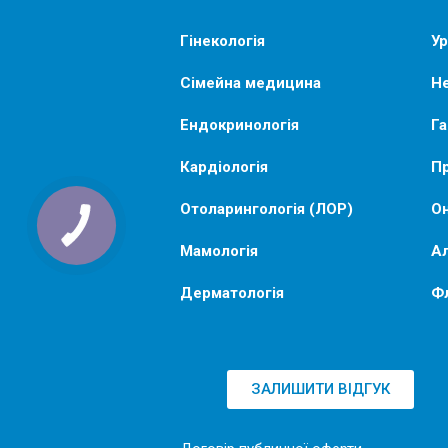
Гінекологія
Ур
Сімейна медицина
Не
Ендокринологія
Га
Кардіологія
Пр
Отоларингологія (ЛОР)
Он
Мамологія
Ал
Дерматологія
Ф
ЗАЛИШИТИ ВІДГУК