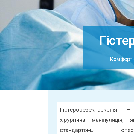
Гісте
Комфортне
Гістерорезектоскопія –
хірургічна маніпуляція,
стандартом» операт