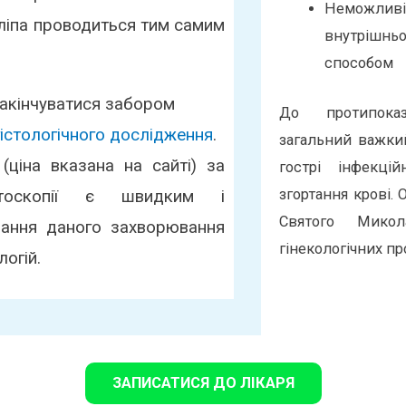
Неможливі
оліпа проводиться тим самим
внутрішньо
способом
закінчуватися забором
До протипоказа
гістологічного дослідження
.
загальний важки
(ціна вказана на сайті) за
гострі інфекці
згортання крові. 
ктоскопії є швидким і
Святого Микол
ання даного захворювання
гінекологічних пр
логій.
ЗАПИСАТИСЯ ДО ЛІКАРЯ