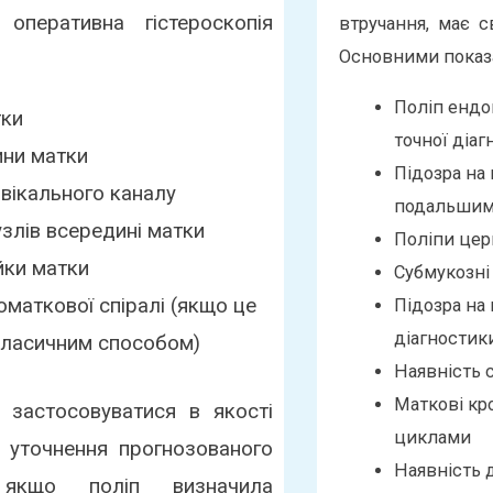
 оперативна гістероскопія
втручання, має с
Основними показ
Поліп ендо
тки
точної діаг
ни матки
Підозра на 
вікального каналу
подальшим
узлів всередині матки
Поліпи цер
йки матки
Субмукозні
маткової спіралі (якщо це
Підозра на 
діагностики
класичним способом)
Наявність 
Маткові кр
застосовуватися в якості
циклами
 уточнення прогнозованого
Наявність 
 якщо поліп визначила