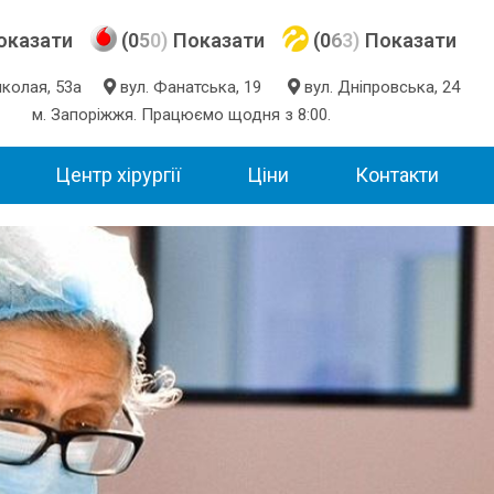
оказати
(0
5
0)
Показати
(0
6
3)
Показати
Миколая, 53а
вул. Фанатська, 19
вул. Дніпровська, 24
м. Запоріжжя. Працюємо щодня з 8:00.
Центр хірургії
Ціни
Контакти