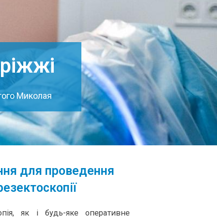
оріжжі
ятого Миколая
ння для проведення
резектоскопії
копія, як і будь-яке оперативне