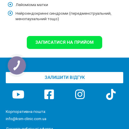
Лейоміома матки
Нейроендокринні синдроми (передменструальний,
менопаузальний тощо)
ЗАПИСАТИСЯ НА ПРИЙОМ
ЗАЛИШИТИ ВІДГУК
Корпоративна пошта:
info@ksm-clinic.com.ua
Договір публічної оферти