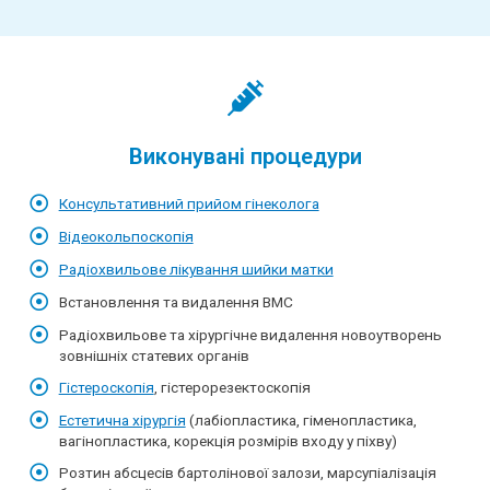
Виконувані процедури
Консультативний прийом гінеколога
Відеокольпоскопія
Радіохвильове лікування шийки матки
Встановлення та видалення ВМС
Радіохвильове та хірургічне видалення новоутворень
зовнішніх статевих органів
Гістероскопія
, гістерорезектоскопія
Естетична хірургія
(лабіопластика, гіменопластика,
вагінопластика, корекція розмірів входу у піхву)
Розтин абсцесів бартолінової залози, марсупіалізація