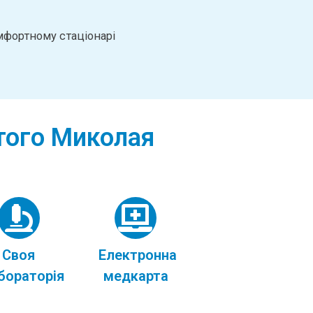
мфортному стаціонарі
ятого Миколая
Своя
Електронна
бораторія
медкарта