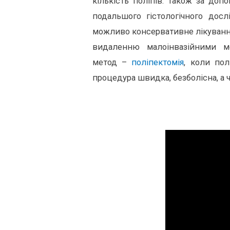
кількість поліпів. Також за доп
подальшого гістологічного дос
можливо консервативне лікування
видаленню малоінвазійними м
метод –
поліпектомія
, коли пол
процедура швидка, безболісна, а ч