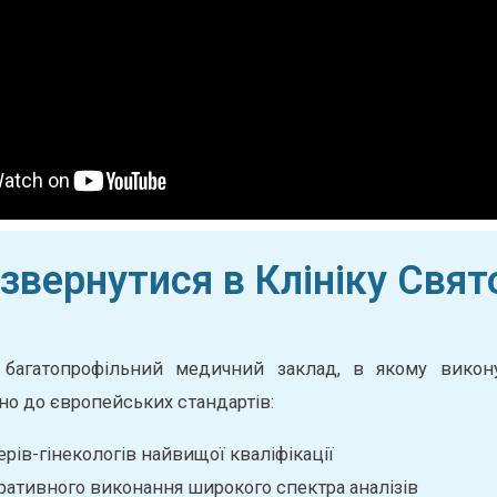
звернутися в Клініку Свя
багатопрофільний медичний заклад, в якому викону
дно до європейських стандартів:
ів-гінекологів найвищої кваліфікації
ративного виконання широкого спектра аналізів