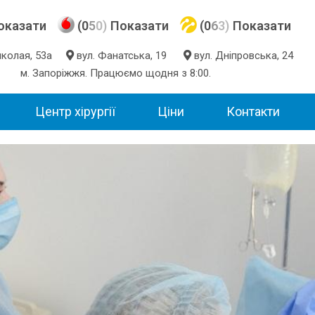
оказати
(0
5
0)
Показати
(0
6
3)
Показати
Миколая, 53а
вул. Фанатська, 19
вул. Дніпровська, 24
м. Запоріжжя. Працюємо щодня з 8:00.
Центр хірургії
Ціни
Контакти