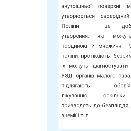
внутрішньої поверхні 
утворюється своєрідний 
Поліпи – це добро
утворення, які можу
поодинокі й множинні. М
поліпи протікають безси
їх можуть діагностувати
УЗД органів малого таза
підлягають обов’яз
лікуванню, оскільк
призводять до безпліддя, 
анемії і т. п.