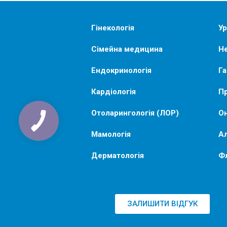
Гінекологія
Ур
Сімейна медицина
Не
Ендокринологія
Га
Кардіологія
Пр
Отоларингологія (ЛОР)
Он
Мамологія
Ал
Дерматологія
Ф
ЗАЛИШИТИ ВІДГУК