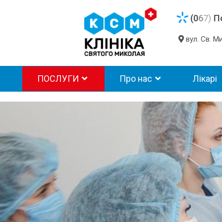
(0
6
7)
П
вул. Св. 
ПОСЛУГИ
Про нас
Лікарі