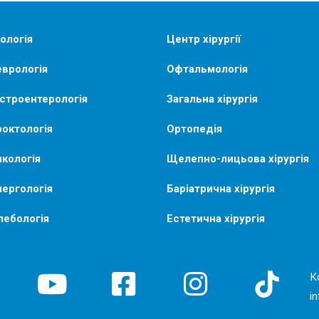
ологія
Центр хірургії
врологія
Офтальмологія
строентерологія
Загальна хірургія
октологія
Ортопедія
кологія
Щелепно-лицьова хірургія
ергологія
Баріатрична хірургія
лебологія
Естетична хірургія
К
i