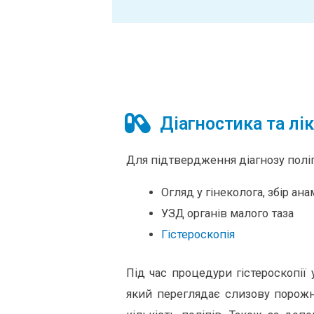
Діагностика та лі
Для підтвердження діагнозу поліп
Огляд у гінеколога, збір ан
УЗД органів малого таза
Гістероскопія
Під час процедури гістероскопії
який переглядає слизову порожн