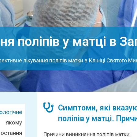
ня поліпів у матці в З
ективне лікування поліпів матки в Клініці Святого М
Симптоми, які вказую
кологічне
поліпів у матці. Прич
якому
стання
Причини виникнення поліпів матки: