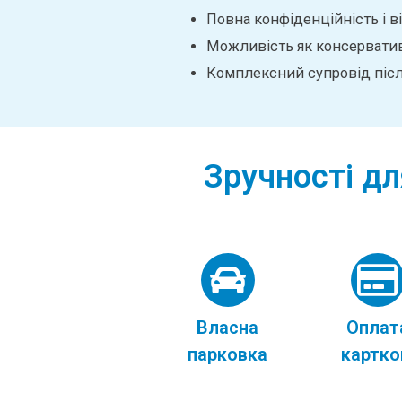
Повна конфіденційність і ві
Можливість як консервативн
Комплексний супровід післ
Зручності дл
Власна
Оплат
парковка
картк