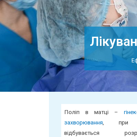
Лікуван
Еф
Поліп в матці –
гіне
захворювання
, при 
відбувається розро