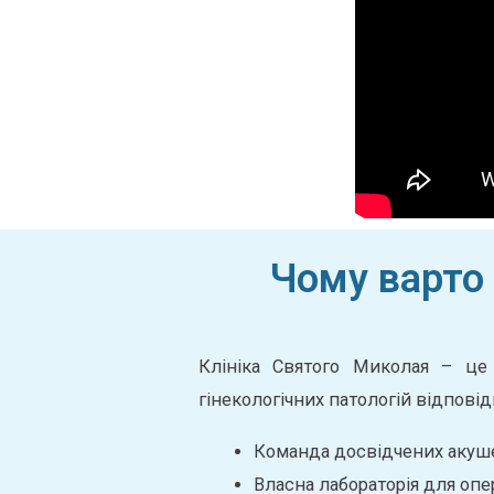
Чому варто 
Клініка Святого Миколая – це 
гінекологічних патологій відпові
Команда досвідчених акушер
Власна лабораторія для опе