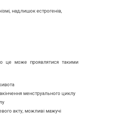
ізмі, надлишок естрогенів,
то це може проявлятися такими
живота
я закінчення менструального циклу
лу
тевого акту, можливі мажучі