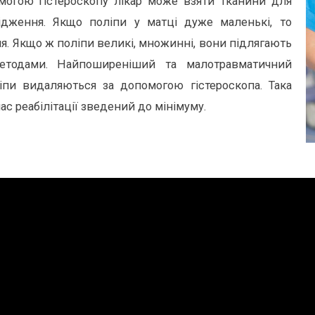
омогою гістероскопу лікар може взяти тканини для
лідження. Якщо поліпи у матці дуже маленькі, то
. Якщо ж поліпи великі, множинні, вони підлягають
етодами. Найпоширеніший та малотравматичний
іпи видаляються за допомогою гістероскопа. Така
ас реабілітації зведений до мінімуму.