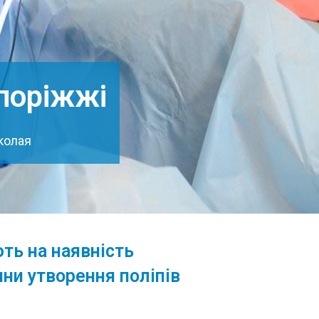
апоріжжі
иколая
ть на наявність
ини утворення поліпів