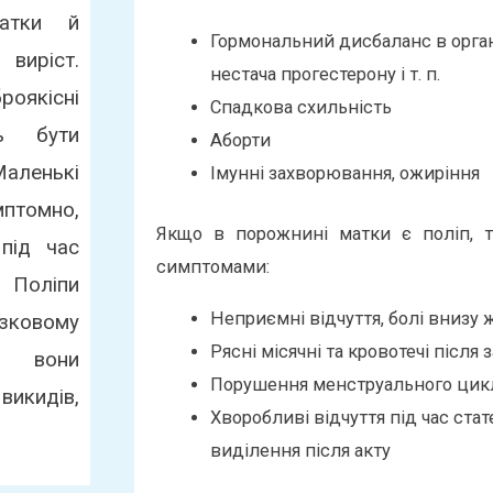
матки й
Гормональний дисбаланс в орган
виріст.
нестача прогестерону і т. п.
якісні
Спадкова схильність
ть бути
Аборти
аленькі
Імунні захворювання, ожиріння
мптомно,
Якщо в порожнині матки є поліп, 
 під час
симптомами:
. Поліпи
Неприємні відчуття, болі внизу 
ковому
Рясні місячні та кровотечі післ
и вони
Порушення менструального цик
викидів,
Хворобливі відчуття під час ста
виділення після акту