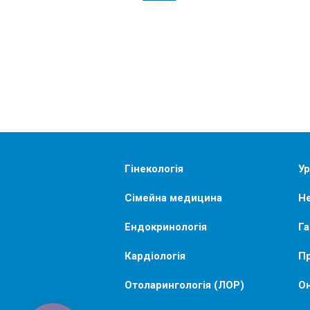
Гінекологія
Ур
Сімейна медицина
Не
Ендокринологія
Га
Кардіологія
Пр
Отоларингологія (ЛОР)
Он