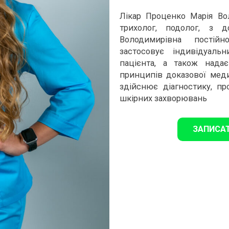
Лікар Проценко Марія Во
трихолог, подолог, з 
Володимирівна постійн
застосовує індивідуаль
пацієнта, а також нада
принципів доказової мед
здійснює діагностику, пр
шкірних захворювань
ЗАПИСА