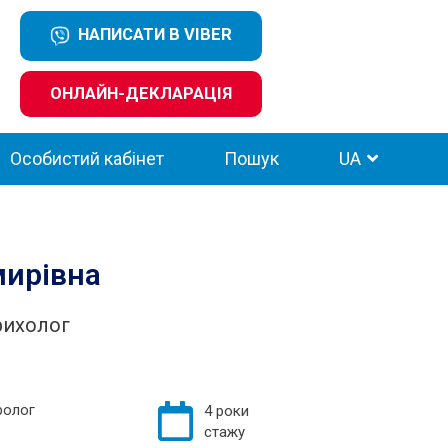
НАПИСАТИ В VIBER
ОНЛАЙН-ДЕКЛАРАЦІЯ
Особистий кабінет
Пошук
UA
мирівна
трихолог
ролог
4 роки
стажу