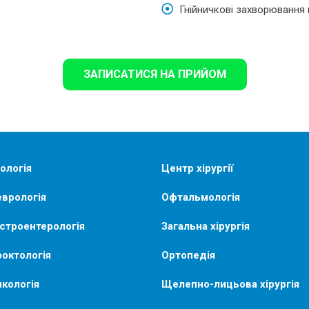
Гнійничкові захворювання 
ЗАПИСАТИСЯ НА ПРИЙОМ
ологія
Центр хірургії
врологія
Офтальмологія
строентерологія
Загальна хірургія
октологія
Ортопедія
кологія
Щелепно-лицьова хірургія