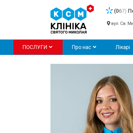
(0
6
7)
П
вул. Св. 
ПОСЛУГИ
Про нас
Лікарі