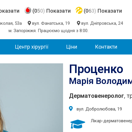
оказати
(0
5
0)
Показати
(0
6
3)
Показати
Миколая, 53а
вул. Фанатська, 19
вул. Дніпровська, 24
м. Запоріжжя. Працюємо щодня з 8:00.
Центр хірургії
Ціни
Контакти
Проценко
Марія Володи
Дерматовенеролог
, 
вул. Добролюбова, 19
Лікар-дерматовене