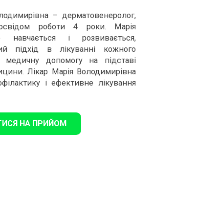
лодимирівна – дерматовенеролог,
досвідом роботи 4 роки. Марія
о навчається і розвивається,
ний підхід в лікуванні кожного
є медичну допомогу на підставі
ицини. Лікар Марія Володимирівна
офілактику і ефективне лікування
ТИСЯ НА ПРИЙОМ