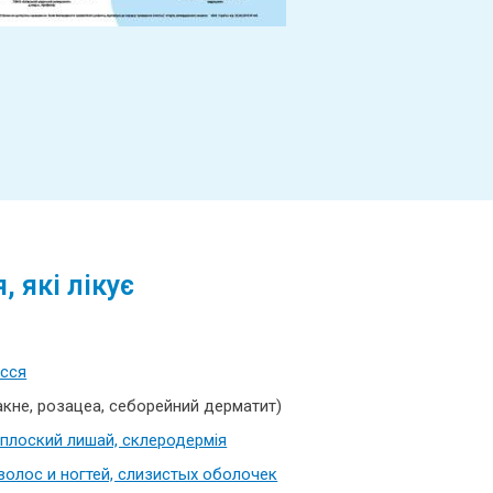
 які лікує
осся
акне, розацеа, себорейний дерматит)
 плоский лишай, склеродермія
волос и ногтей, слизистых оболочек