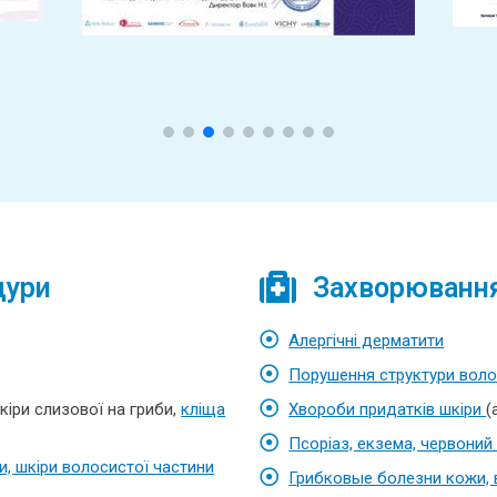
дури
Захворювання,
Алергічні дерматити
Порушення структури вол
шкіри слизової на гриби,
кліща
Хвороби придатків шкіри
(
Псоріаз, екзема, червоний
, шкіри волосистої частини
Грибковые болезни кожи, 