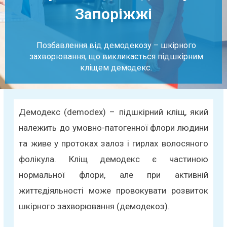
Запоріжжі
Позбавлення від демодекозу – шкірного
захворювання, що викликається підшкірним
кліщем демодекс.
Демодекс (demodex) – підшкірний кліщ, який
належить до умовно-патогенної флори людини
та живе у протоках залоз і гирлах волосяного
фолікула. Кліщ демодекс є частиною
нормальної флори, але при активній
життєдіяльності може провокувати розвиток
шкірного захворювання (демодекоз).