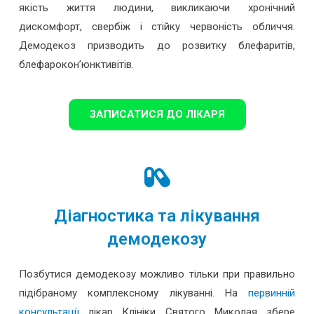
якість життя людини, викликаючи хронічний
дискомфорт, свербіж і стійку червоність обличчя.
Демодекоз призводить до розвитку блефаритів,
блефарокон’юнктивітів.
ЗАПИСАТИСЯ ДО ЛІКАРЯ
Діагностика та лікування
демодекозу
Позбутися демодекозу можливо тільки при правильно
підібраному комплексному лікуванні. На
первинній
консультації
лікар Клініки Святого Миколая збере