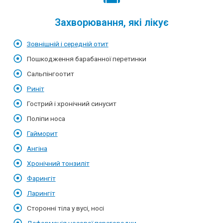
Захворювання, які лікує
Зовнішній і середній отит
Пошкодження барабанної перетинки
Сальпінгоотит
Риніт
Гострий і хронічний синусит
Поліпи носа
Гайморит
Ангіна
Хронічний тонзиліт
Фарингіт
Ларингіт
Сторонні тіла у вусі, носі