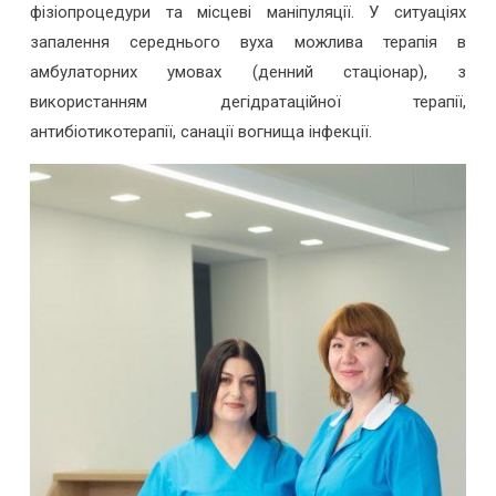
фізіопроцедури та місцеві маніпуляції. У ситуаціях
запалення середнього вуха можлива терапія в
амбулаторних умовах (денний стаціонар), з
використанням дегідратаційної терапії,
антибіотикотерапії, санації вогнища інфекції.