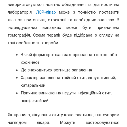
використовується новітнє обладнання та діагностична
лабораторія.
ЛОР-лікар
може з точністю поставити
діагноз при огляді, отоскопії та необхідних аналізах. В
індивідуальних випадках може бути призначена
томографія. Схема терапії буде підібрана з огляду на
такі особливості хвороби:
В якій формі протікає захворювання: гострої або
хронічної
Де знаходиться вогнище запалення
Характер запалення: гнійний отит, ексудативний,
катаральний
Причина виникнення недуги: інфекційний отит,
неінфекційний
Як правило, лікування отиту консервативне, під суворим
наглядом лікаря. Можуть застосовуватися