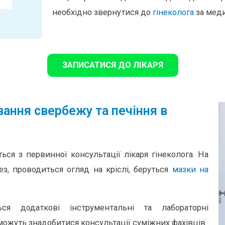
необхідно звернутися до
гінеколога
за мед
ЗАПИСАТИСЯ ДО ЛІКАРЯ
ування свербежу та печіння в
ься з первинної консультації лікаря гінеколога. На
з, проводиться огляд на кріслі, беруться
мазки на
ься додаткові інструментальні та лабораторні
можуть знадобитися консультації суміжних фахівців.