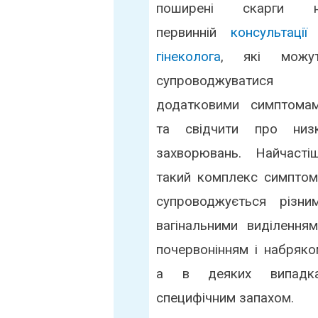
поширені скарги 
первинній
консультації
гінеколога
, які можу
супроводжуватися
додатковими симптома
та свідчити про низ
захворювань. Найчасті
такий комплекс симптом
супроводжується різни
вагінальними виділенням
почервонінням і набряко
а в деяких випадк
специфічним запахом.