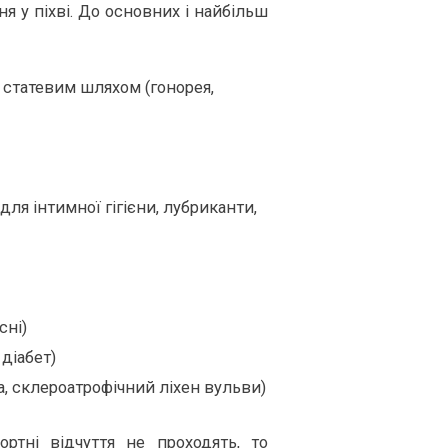
ня у піхві. До основних і найбільш
 статевим шляхом (гонорея,
 для інтимної гігієни, лубриканти,
сні)
діабет)
, склероатрофічний ліхен вульви)
ртні відчуття не проходять, то