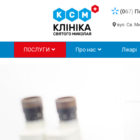
(0
6
7)
П
вул. Св. 
ПОСЛУГИ
Про нас
Лікарі