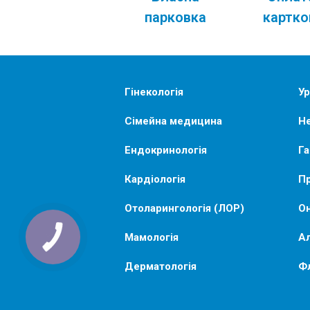
парковка
картк
Гінекологія
Ур
Сімейна медицина
Не
Ендокринологія
Га
Кардіологія
Пр
Отоларингологія (ЛОР)
Он
Мамологія
Ал
Дерматологія
Ф