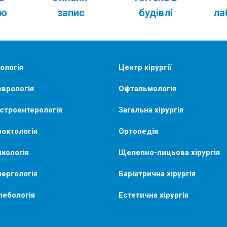
ою
запис
будівлі
ла
ологія
Центр хірургії
врологія
Офтальмологія
строентерологія
Загальна хірургія
октологія
Ортопедія
кологія
Щелепно-лицьова хірургія
ергологія
Баріатрична хірургія
лебологія
Естетична хірургія