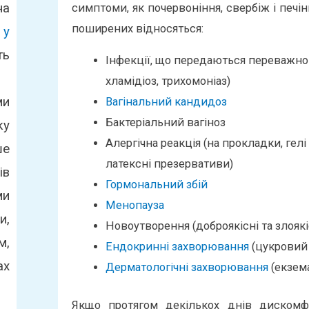
на
симптоми, як почервоніння, свербіж і печін
поширених відносяться:
 у
ть
Інфекції, що передаються переважно
хламідіоз, трихомоніаз)
ми
Вагінальний кандидоз
Бактеріальний вагіноз
ку
Алергічна реакція (на прокладки, гелі
ше
латексні презервативи)
ів
Гормональний збій
ми
Менопауза
и,
Новоутворення (доброякісні та злоякі
м,
Ендокринні захворювання
(цукровий 
ах
Дерматологічні захворювання
(екзема
Якщо протягом декількох днів дискомфо