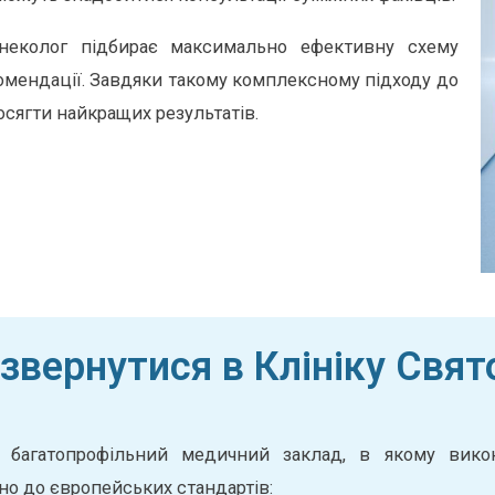
інеколог підбирає максимально ефективну схему
комендації. Завдяки такому комплексному підходу до
сягти найкращих результатів.
звернутися в Клініку Свя
 багатопрофільний медичний заклад, в якому викону
дно до європейських стандартів: