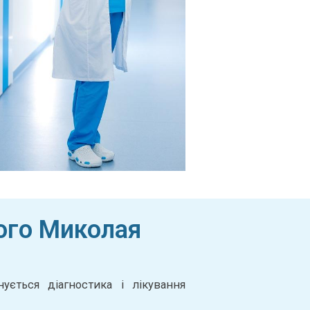
того Миколая
ється діагностика і лікування