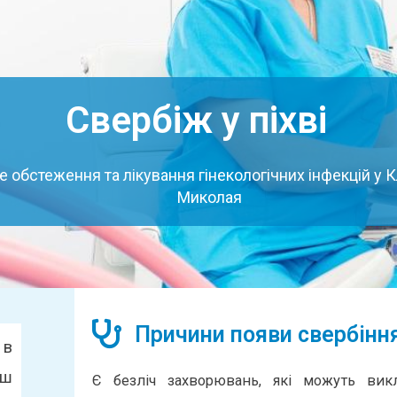
Свербіж у піхві
 обстеження та лікування гінекологічних інфекцій у Кл
Миколая
Причини появи свербіння 
 в
ьш
Є безліч захворювань, які можуть вик