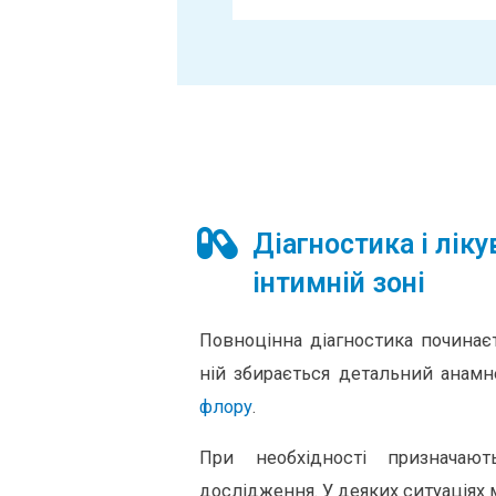
Діагностика і лік
інтимній зоні
Повноцінна діагностика починаєт
ній збирається детальний анамне
флору
.
При необхідності призначают
дослідження. У деяких ситуаціях 