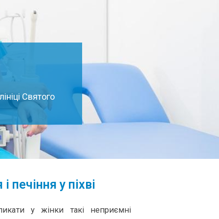
ініці Святого
і печіння у піхві
ликати у жінки такі неприємні