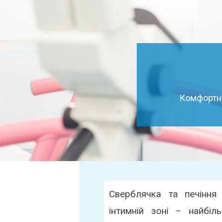
Комфортне
Сверблячка та печіння
інтимній зоні – найбіл