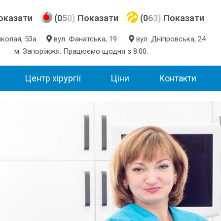
оказати
(0
5
0)
Показати
(0
6
3)
Показати
Миколая, 53а
вул. Фанатська, 19
вул. Дніпровська, 24
м. Запоріжжя. Працюємо щодня з 8:00.
Центр хірургії
Ціни
Контакти