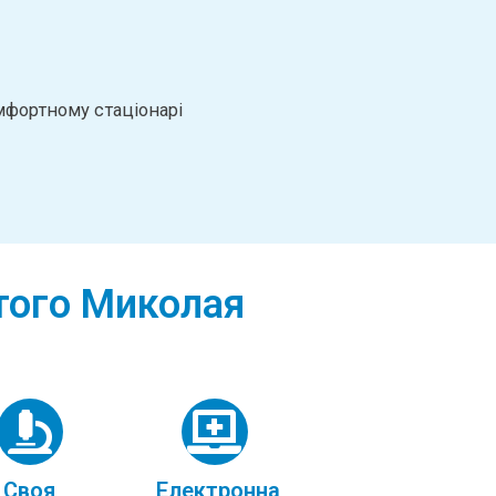
мфортному стаціонарі
ятого Миколая
Своя
Електронна