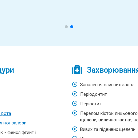
дури
Захворювання,
Запалення слинних залоз
Періодонтит
Періостит
 рота
Перелом кісток лицьового 
щелепи, виличної кістки, н
инної залози
Вивих та підвивих щелепи
 - фейсліфтинг і