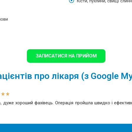
Кісти, пухлини, свищі слин
лови
ЗАПИСАТИСЯ НА ПРИЙОМ
ацієнтів про лікаря (з Google My
★
★
★
о, дуже хороший фахівець. Операція пройшла швидко і ефекти