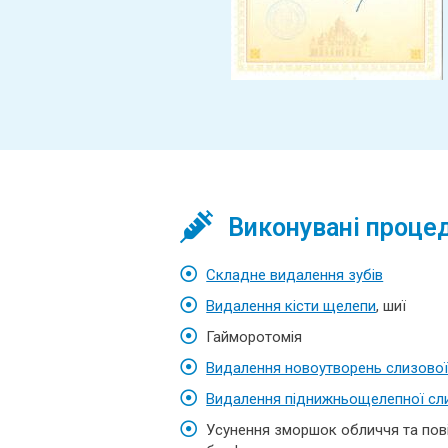
Виконувані проце
Складне видалення зубів
Видалення кісти щелепи
, шиї
Гайморотомія
Видалення новоутворень слизової
Видалення піднижньощелепної сл
Усунення зморшок обличчя та повік