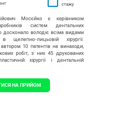
ент
стажу
сійович Мосєйко є керівником
зробників систем дентальних
ко досконало володіє всіма видами
в щелепно-лицьовій хірургії.
автором 10 патентів на винаходи,
кових робіт, з них 45 друкованих
ластичній хірургії і дентальній
ТИСЯ НА ПРИЙОМ