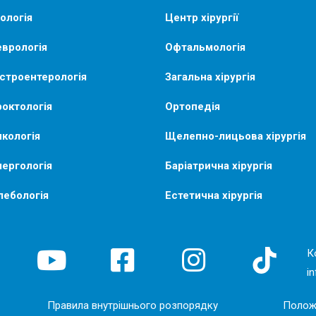
ологія
Центр хірургії
врологія
Офтальмологія
строентерологія
Загальна хірургія
октологія
Ортопедія
кологія
Щелепно-лицьова хірургія
ергологія
Баріатрична хірургія
лебологія
Естетична хірургія
К
i
Правила внутрішнього розпорядку
Полож