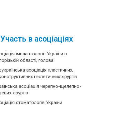
Участь в асоціаціях
оціація імплантологів України в
порізькій області, голова
еукраїнська асоціація пластичних,
конструктивних і естетичних хірургів
раїнська асоціація черепно-щелепно-
цевих хірургів
оціація стоматологів України