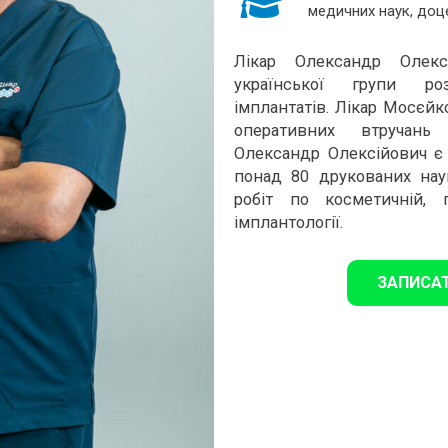
медичних наук, доц
Лікар Олександр Олек
української групи ро
імплантатів. Лікар Мосєй
оперативних втручань 
Олександр Олексійович є 
понад 80 друкованих нау
робіт по косметичній, п
імплантології.
ЗАПИСА