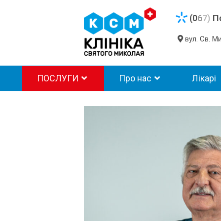
(0
6
7)
П
вул. Св. 
ПОСЛУГИ
Про нас
Лікарі