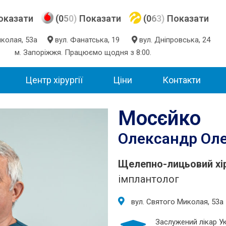
оказати
(0
5
0)
Показати
(0
6
3)
Показати
Миколая, 53а
вул. Фанатська, 19
вул. Дніпровська, 24
м. Запоріжжя. Працюємо щодня з 8:00.
Центр хірургії
Ціни
Контакти
Мосєйко
Олександр Оле
Щелепно-лицьовий хір
імплантолог
вул. Святого Миколая, 53а
Заслужений лікар У