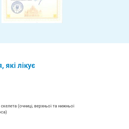
 які лікує
скелета (очниці, верхньої та нижньої
оса)