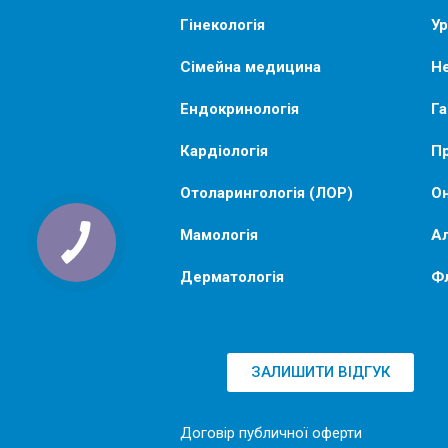
Гінекологія
Ур
Сімейна медицина
Не
Ендокринологія
Га
Кардіологія
Пр
Отоларингологія (ЛОР)
Он
Мамологія
Ал
Дерматологія
Ф
ЗАЛИШИТИ ВІДГУК
Договір публичної оферти