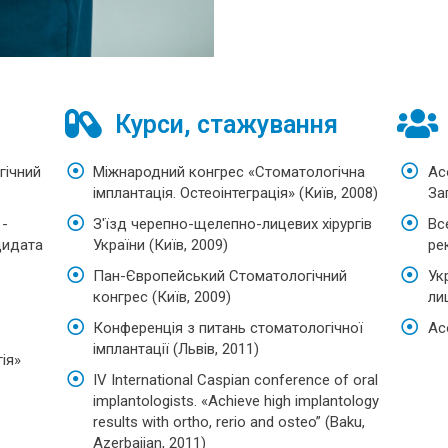
Курси, стажування
гічний
Міжнародний конгрес «Стоматологічна
Ас
імплантація. Остеоінтеграція» (Київ, 2008)
За
 -
З'їзд черепно-щелепно-лицевих хірургів
Вс
дидата
України (Київ, 2009)
ре
Пан-Європейський Стоматологічний
Ук
конгрес (Київ, 2009)
ли
Конференція з питань стоматологічної
Ас
імплантації (Львів, 2011)
ія»
IV International Caspian conference of oral
implantologists. «Achieve high implantology
results with ortho, rerio and osteo” (Baku,
Azerbaijan, 2011)