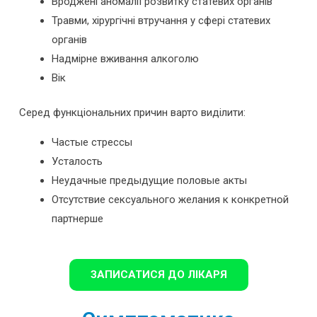
Вроджені аномалії розвитку статевих органів
Травми, хірургічні втручання у сфері статевих
органів
Надмірне вживання алкоголю
Вік
Серед функціональних причин варто виділити:
Частые стрессы
Усталость
Неудачные предыдущие половые акты
Отсутствие сексуального желания к конкретной
партнерше
ЗАПИСАТИСЯ ДО ЛІКАРЯ