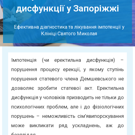
дисфункції у Запоріжжі
Ефективна діагностика та лікування імпотенції у
Клініці Святого Миколая
Імпотенція (чи еректильна дисфункція) –
порушення процесу ерекції, у якому ступінь
порушення статевого члена Демшевського не
дозволяє зробити статевої акт. Еректильна
дисфункція у чоловіків призводить не тільки до
психологічних проблем, але і до фізіологічних
порушень – неможливість сім’явипорскування
може викликати ряд ускладнень, аж до
безпліддя.