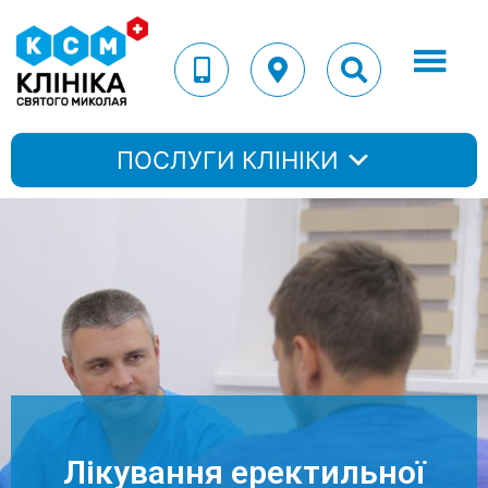
ПОСЛУГИ КЛІНІКИ
Лікування еректильної