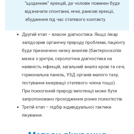
“щоденник” ерекцій, де чоловік повинен буде
відзначати спонтанні, нічні, ранкові ерекції,
збудження під час статевого контакту.
Другий етап – власне діагностика. Якщо лікар
запідозрив органічну природу проблеми, пацієнту
буде призначено низку аналізів (бактеріоскопія
мазка з уретри, серологічна діагностика на
наявність інфекцій, загальний аналіз крові та сечі,
гормональна панель, УЗД органів малого тазу,
тестування іннервації статевого члена тощо) .
При психогенній природі імпотенції може бути
запропоновано проходження різних психотестів.
Третій етап – підбір індивідуальної тактики
лікування.