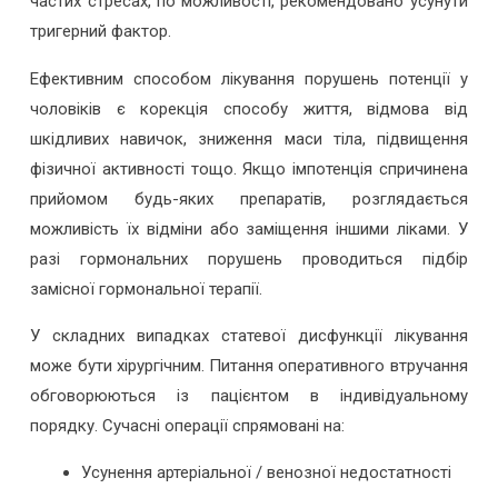
частих стресах, по можливості, рекомендовано усунути
тригерний фактор.
Ефективним способом лікування порушень потенції у
чоловіків є корекція способу життя, відмова від
шкідливих навичок, зниження маси тіла, підвищення
фізичної активності тощо. Якщо імпотенція спричинена
прийомом будь-яких препаратів, розглядається
можливість їх відміни або заміщення іншими ліками. У
разі гормональних порушень проводиться підбір
замісної гормональної терапії.
У складних випадках статевої дисфункції лікування
може бути хірургічним. Питання оперативного втручання
обговорюються із пацієнтом в індивідуальному
порядку. Сучасні операції спрямовані на:
Усунення артеріальної / венозної недостатності