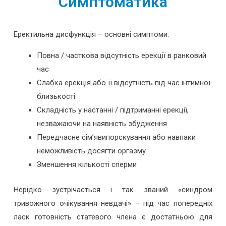
Симптоматика
Еректильна дисфункція – основні симптоми:
Повна / часткова відсутність ерекції в ранковий
час
Слабка ерекція або її відсутність під час інтимної
близькості
Складність у настанні / підтриманні ерекції,
незважаючи на наявність збудження
Передчасне сім’явипорскування або навпаки
неможливість досягти оргазму
Зменшення кількості сперми
Нерідко зустрічається і так званий «синдром
тривожного очікування невдачі» – під час попередніх
ласк готовність статевого члена є достатньою для