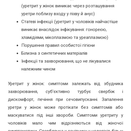
(уретрит у жінок виникає через розташування
уретри поблизу входу у піхву й анус)
Статеві інфекції (уретрит у чоловіків найчастіше
виникає внаслідок інфікування: гонореєю,
хламідіями, мікоплазмою та уреаплазмою)
Порушення правил особистої гігієни
Білизна з синтетичних матеріалів
Інфекції та захворювання, що не лікувалися
належним чином
Уретрит у жінок: симптоми залежать від збудника
захворювання, суб’єктивно турбує свербіж і
дискомфорт, печіння при сечовипусканні. Запалення
уретри у жінок може протікати без симптомів або
маскуватися під інші хвороби. Симптоми уретриту у
чоловіків мало чим відрізняються від жіночої
симптоматики. Сверблячка у сечівнику у чоловіків більш