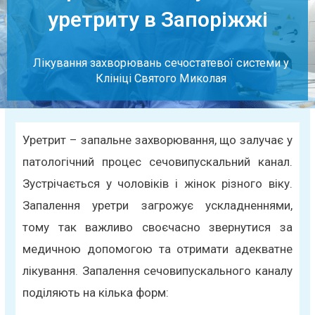
уретриту в Запоріжжі
Лікування захворювань сечостатевої системи у
Клініці Святого Миколая
Уретрит – запальне захворювання, що залучає у
патологічний процес сечовипускальний канал.
Зустрічається у чоловіків і жінок різного віку.
Запалення уретри загрожує ускладненнями,
тому так важливо своєчасно звернутися за
медичною допомогою та отримати адекватне
лікування. Запалення сечовипускального каналу
поділяють на кілька форм: