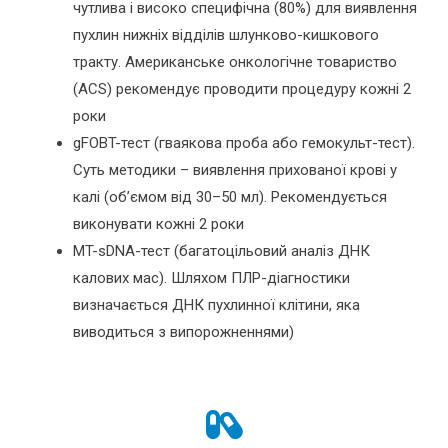
чутлива і високо специфічна (80%) для виявлення
пухлин нижніх відділів шлунково-кишкового
тракту. Американське онкологічне товариство
(ACS) рекомендує проводити процедуру кожні 2
роки
gFOBT-тест (гваякова проба або гемокульт-тест).
Суть методики – виявлення прихованої крові у
калі (об’ємом від 30–50 мл). Рекомендується
виконувати кожні 2 роки
MT-sDNA-тест (багатоцільовий аналіз ДНК
калових мас). Шляхом ПЛР-діагностики
визначається ДНК пухлинної клітини, яка
виводиться з випорожненнями)