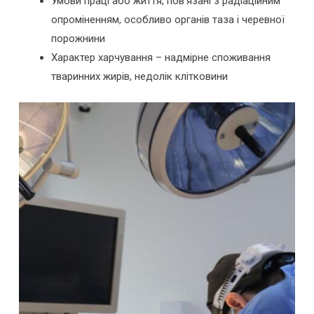
Умови праці або життя, пов’язані з радіаційним
опроміненням, особливо органів таза і черевної
порожнини
Характер харчування – надмірне споживання
тваринних жирів, недолік клітковини