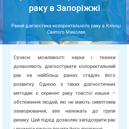
раку в Запоріжжі
Рання діагностика колоректального раку в Клініці
Святого Миколая
Сучасні можливості науки і техніки
дозволяють діагностувати колоректальний
рак на найбільш ранніх стадіях його
розвитку. Однією з таких діагностичних
методик є скринінг раку товстої кишки –
обстеження людей, які не мають симптомів
захворювання, але належать до групи
ризику. Цей підхід дозволяє запідозрити рак
і якомога раніше почати його лікування.