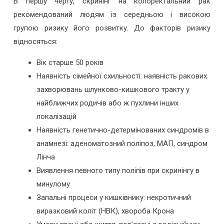
В першу чергу, скринінг на колоректальний рак
рекомендований людям із середньою і високою
групою ризику його розвитку. До факторів ризику
відносяться:
Вік старше 50 років
Наявність сімейної схильності: наявність ракових
захворювань шлунково-кишкового тракту у
найближчих родичів або ж пухлини інших
локалізацій
Наявність генетично-детермінованих синдромів в
анамнезі: аденоматозний поліпоз, МАП, синдром
Лінча
Виявлення певного типу поліпів при скринінгу в
минулому
Запальні процеси у кишківнику: некротичний
виразковий коліт (НВК), хвороба Крона