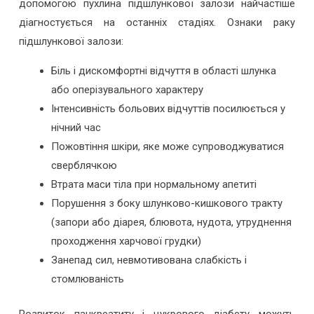
допомогою пухлина підшлункової залози найчастіше
діагностується на останніх стадіях. Ознаки раку
підшлункової залози:
Біль і дискомфортні відчуття в області шлунка
або оперізувального характеру
Інтенсивність больових відчуттів посилюється у
нічний час
Пожовтіння шкіри, яке може супроводжуватися
сверблячкою
Втрата маси тіла при нормальному апетиті
Порушення з боку шлунково-кишкового тракту
(запори або діарея, блювота, нудота, утруднення
проходження харчової грудки)
Занепад сил, невмотивована слабкість і
стомлюваність
Розвиток панкреатиту і цукрового діабету можуть