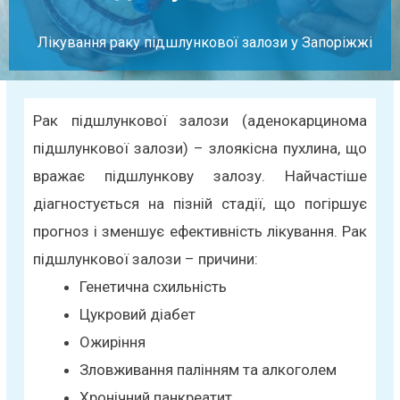
Лікування раку підшлункової залози у Запоріжжі
Рак підшлункової залози (аденокарцинома
підшлункової залози) – злоякісна пухлина, що
вражає підшлункову залозу. Найчастіше
діагностується на пізній стадії, що погіршує
прогноз і зменшує ефективність лікування.
Рак
підшлункової залози – причини:
Генетична схильність
Цукровий діабет
Ожиріння
Зловживання палінням та алкоголем
Хронічний панкреатит