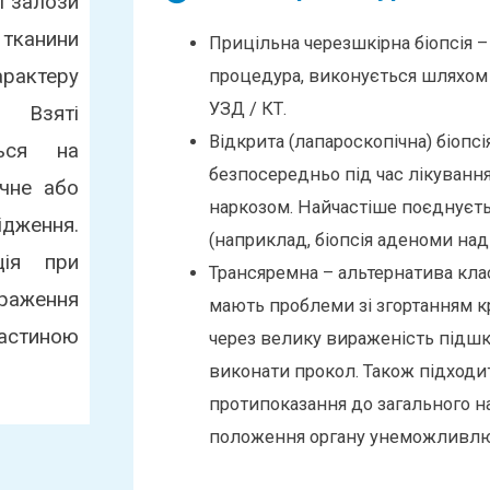
ї залози
тканини
Прицільна черезшкірна біопсія 
актеру
процедура, виконується шляхом
УЗД / КТ.
. Взяті
Відкрита (лапароскопічна) біопсі
ться на
безпосередньо під час лікуванн
мічне або
наркозом. Найчастіше поєднуєт
ження.
(наприклад, біопсія аденоми над
ція при
Трансяремна – альтернатива клас
раження
мають проблеми зі згортанням кр
частиною
через велику вираженість підш
виконати прокол. Також підходи
протипоказання до загального н
положення органу унеможливлює