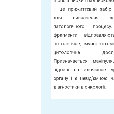
Біопсія нирки і наднирково
– це прижиттєвий забір 
для визначення хар
патологічного процесу
фрагменти відправляю
гістологічне, імуногістохі
цитологічне дослід
Призначається маніпуля
підозрі на злоякісне у
органу і є невід’ємною 
діагностики в онкології.