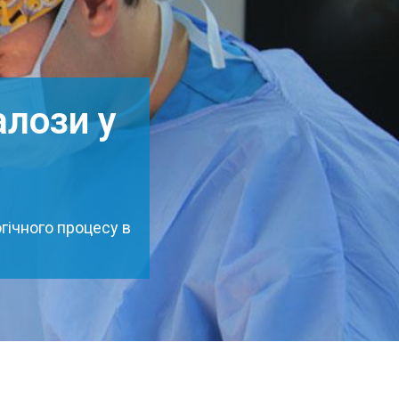
алози у
гічного процесу в