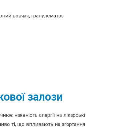
оний вовчак, гранулематоз
кової залози
нює наявність алергії на лікарські
иво ті, що впливають на згортання