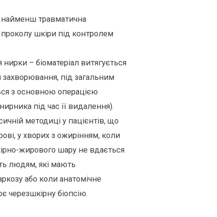
– найменш травматична
 проколу шкіри під контролем
я нирки – біоматеріал витягується
я захворювання, під загальним
ься з основною операцією
нирника під час її видалення).
ичній методиці у пацієнтів, що
ові, у хворих з ожирінням, коли
кірно-жирового шару не вдається
ть людям, які мають
аркозу або коли анатомічне
 черезшкірну біопсію.