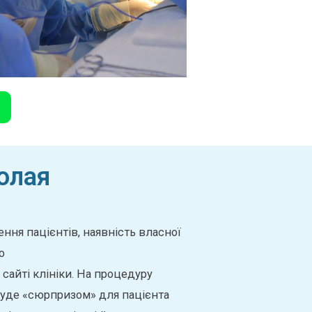
олая
ння пацієнтів, наявність власної
о
 сайті клініки. На процедуру
е буде «сюрпризом» для пацієнта