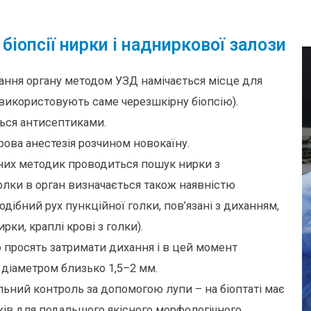
біопсії нирки і надниркової залози
ання органу методом УЗД намічається місце для
використовують саме черезшкірну біопсію).
ься антисептиками.
ова анестезія розчином новокаїну.
йних методик проводиться пошук нирки з
лки в орган визначається також наявністю
дібний рух пункційної голки, пов’язані з диханням,
рки, краплі крові з голки).
го просять затримати дихання і в цей момент
діаметром близько 1,5–2 мм.
льний контроль за допомогою лупи – на біоптаті має
ків для подальшого якісного морфологічного