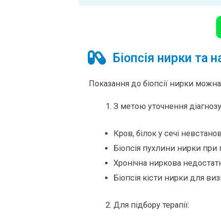
Біопсія нирки та 
Показання до біопсії нирки можна 
З метою уточнення діагнозу
Кров, білок у сечі невстано
Біопсія пухлини нирки при 
Хронічна ниркова недостатн
Біопсія кісти нирки для ви
Для підбору терапії: