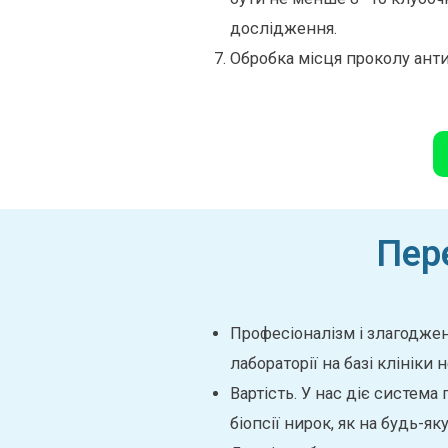
дослідження.
Обробка місця проколу анти
Пер
Професіоналізм і злагоджен
лабораторії на базі клінік
Вартість. У нас діє система
біопсії нирок, як на будь-я