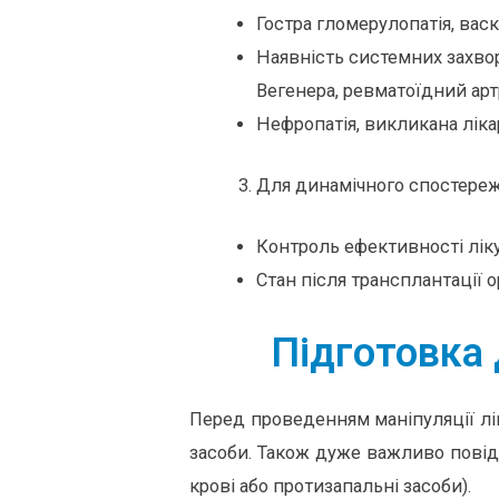
Гостра гломерулопатія, васк
Наявність системних захво
Вегенера, ревматоїдний артри
Нефропатія, викликана лік
Для динамічного спостереж
Контроль ефективності лік
Стан після трансплантації о
Підготовка 
Перед проведенням маніпуляції лік
засоби. Також дуже важливо повід
крові або протизапальні засоби).