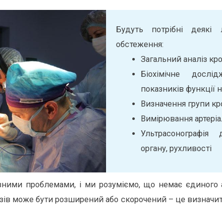
Будуть потрібні деякі л
обстеження:
Загальний аналіз кров
Біохімічне досл
показників функції 
Визначення групи кро
Вимірювання артеріа
Ультрасонографія
органу, рухливості
ізними проблемами, і ми розуміємо, що немає єдиного 
зів може бути розширений або скорочений – це визначить