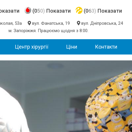
оказати
(0
5
0)
Показати
(0
6
3)
Показати
Миколая, 53а
вул. Фанатська, 19
вул. Дніпровська, 24
м. Запоріжжя. Працюємо щодня з 8:00.
Центр хірургії
Ціни
Контакти