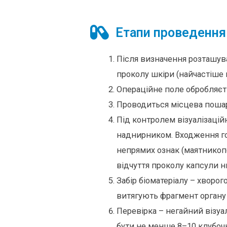
Етапи проведення 
Після визначення розташув
проколу шкіри (найчастіше 
Операційне поле обробляєт
Проводиться місцева пошар
Під контролем візуалізаці
наднирником. Входження го
непрямих ознак (маятникопо
відчуття проколу капсули ни
Забір біоматеріалу – хворо
витягують фрагмент органу 
Перевірка – негайний візуа
бути не менше 8–10 клубоч