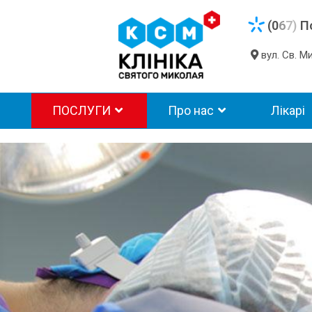
(0
6
7)
П
вул. Св. 
ПОСЛУГИ
Про нас
Лікарі