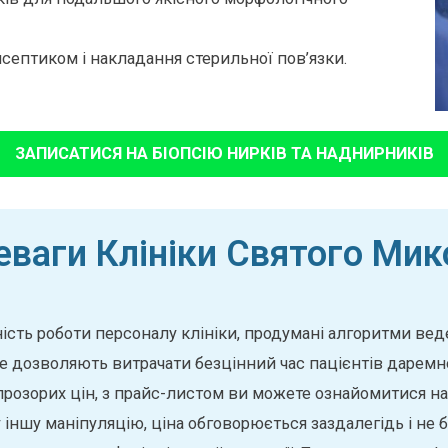
септиком і накладання стерильної пов’язки.
ЗАПИСАТИСЯ НА БІОПСІЮ НИРКІВ ТА НАДНИРНИКІВ
еваги Клініки Святого Мик
ість роботи персоналу клініки, продумані алгоритми веде
и не дозволяють витрачати безцінний час пацієнтів даремн
 прозорих цін, з прайс-листом ви можете ознайомитися на
ку іншу маніпуляцію, ціна обговорюється заздалегідь і н