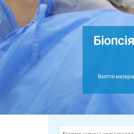
Біопсі
Взяття матері