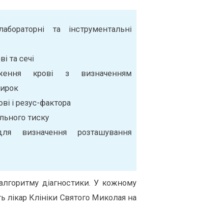
абораторні та інструментальні
і та сечі
ідження крові з визначенням
нирок
ві і резус-фактора
льного тиску
 для визначення розташування
алгоритму діагностики. У кожному
 лікар Клініки Святого Миколая на