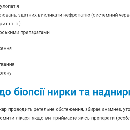
улопатія
рювань, здатних викликати нефропатію (системний черв
т і т. п.)
арськими препаратами
ення:
ування
ргану
до біопсії нирки та наднир
ар проводить ретельне обстеження, збирає анамнез, уточ
омити лікаря, якщо ви приймаєте якісь препарати (особл