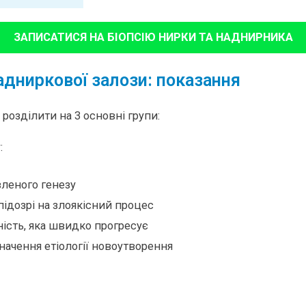
ЗАПИСАТИСЯ НА БІОПСІЮ НИРКИ ТА НАДНИРНИКА
надниркової залози: показання
розділити на 3 основні групи:
:
вленого генезу
підозрі на злоякісний процес
ість, яка швидко прогресує
значення етіології новоутворення