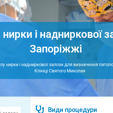
я нирки і надниркової з
Запоріжжі
алу нирки і надниркової залози для визначення патоло
Клініці Святого Миколая
Види процедури