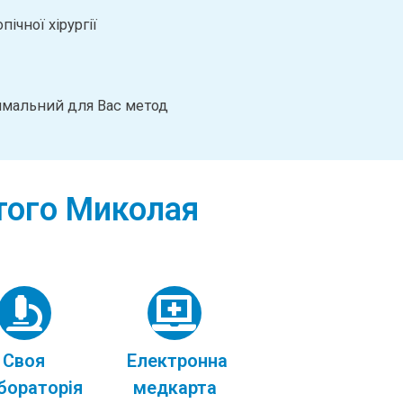
ічної хірургії
тимальний для Вас метод
ятого Миколая
Своя
Електронна
бораторія
медкарта