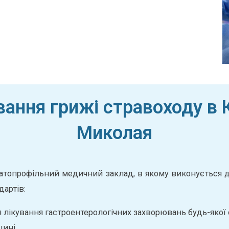
вання грижі стравоходу в К
Миколая
гатопрофільний медичний заклад, в якому виконується ді
артів:
я лікування гастроентерологічних захворювань будь-якої 
цині