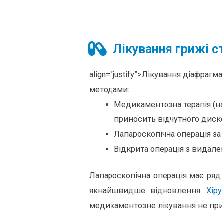
Лікування грижі с
align=”justify”>Лікування діафраг
методами:
Медикаментозна терапія (на
приносить відчутного диск
Лапароскопічна операція з
Відкрита операція з видале
Лапароскопічна операція має ряд
якнайшвидше відновлення.
Хір
медикаментозне лікування не при