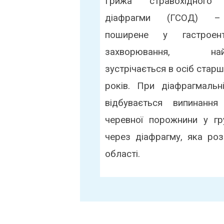
Грижа стравохідного
діафрагми (ГСОД) 
поширене у гастроенте
захворювання, найч
зустрічається в осіб стар
років. При діафрагмальн
відбувається випинання 
черевної порожнини у гр
через діафрагму, яка роз
області.