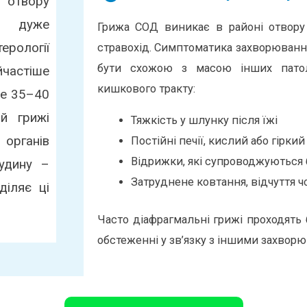
 отвору
– дуже
Грижа СОД виникає в районі отвору 
рології
стравохід. Симптоматика захворюванн
бути схожою з масою інших патол
астіше
кишкового тракту:
ше 35–40
ій грижі
Тяжкість у шлунку після їжі
органів
Постійні печії, кислий або гіркий
Відрижки, які супроводжуються 
удину –
Затруднене ковтання, відчуття ч
діляє ці
Часто діафрагмальні грижі проходять
обстеженні у зв’язку з іншими захвор