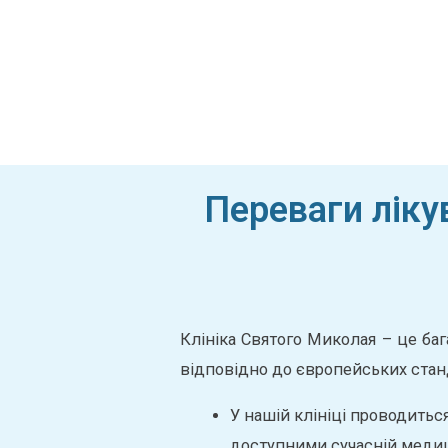
Переваги ліку
Клініка Святого Миколая – це ба
відповідно до європейських станд
У нашій клініці проводитьс
доступними сучасній меди