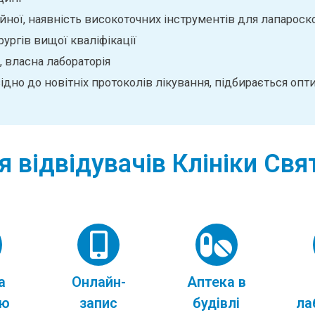
ної, наявність високоточних інструментів для лапароскоп
рургів вищої кваліфікації
, власна лабораторія
ідно до новітніх протоколів лікування, підбирається оп
я відвідувачів Клініки Св
а
Онлайн-
Аптека в
ою
запис
будівлі
ла