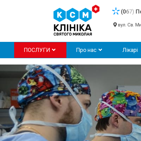
(0
6
7)
П
вул. Св. 
ПОСЛУГИ
Про нас
Лікарі