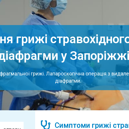
ня грижі стравохідног
діафрагми у Запоріжж
фрагмальної грижі. Лапароскопічна операція з видале
діафрагми.
Симптоми грижі стра