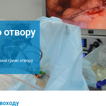
о отвору
і
ння грижі отвору
воходу