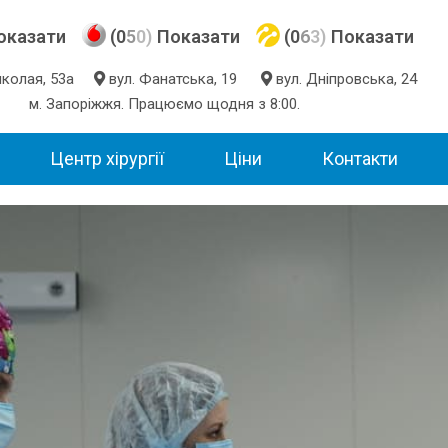
оказати
(0
5
0)
Показати
(0
6
3)
Показати
Миколая, 53а
вул. Фанатська, 19
вул. Дніпровська, 24
м. Запоріжжя. Працюємо щодня з 8:00.
Центр хірургії
Ціни
Контакти