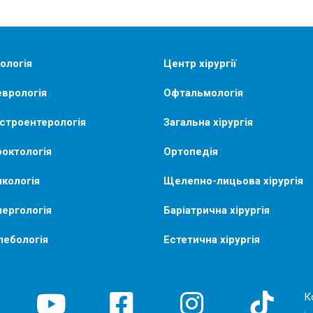
ологія
Центр хірургії
врологія
Офтальмологія
строентерологія
Загальна хірургія
октологія
Ортопедія
кологія
Щелепно-лицьова хірургія
ергологія
Баріатрична хірургія
лебологія
Естетична хірургія
К