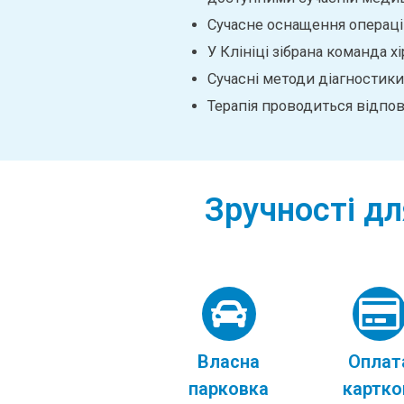
Сучасне оснащення операцій
У Клініці зібрана команда хі
Сучасні методи діагностики
Терапія проводиться відпов
Зручності дл
Власна
Оплат
парковка
картк