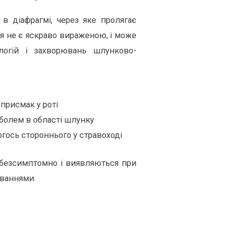
в діафрагмі, через яке пролягає
я не є яскраво вираженою, і може
огій і захворювань шлунково-
 присмак у роті
болем в області шлунку
огось стороннього у стравоході
 безсимптомно і виявляються при
юваннями.