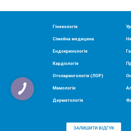
Гінекологія
Ур
Сімейна медицина
Не
Ендокринологія
Га
Кардіологія
Пр
Отоларингологія (ЛОР)
Он
Мамологія
Ал
Дерматологія
Ф
ЗАЛИШИТИ ВІДГУК