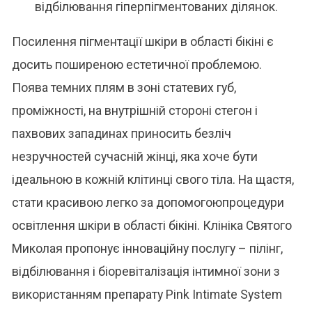
відбілювання гіперпігментованих ділянок.
Посилення пігментації шкіри в області бікіні є
досить поширеною естетичної проблемою.
Поява темних плям в зоні статевих губ,
проміжності, на внутрішній стороні стегон і
пахвових западинах приносить безліч
незручностей сучасній жінці, яка хоче бути
ідеальною в кожній клітинці свого тіла.
На щастя,
стати красивою легко за допомогою
процедури
освітлення шкіри в області бікіні
. Клініка Святого
Миколая пропонує інноваційну послугу –
пілінг,
відбілювання і біоревіталізація інтимної зони
з
використанням препарату Pink Intimate System