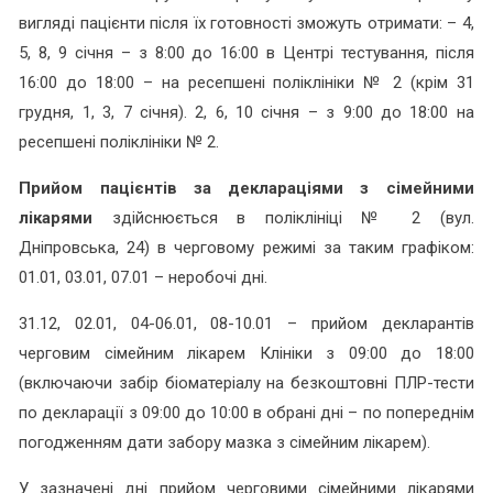
вигляді пацієнти після їх готовності зможуть отримати: – 4,
5, 8, 9 січня – з 8:00 до 16:00 в Центрі тестування, після
16:00 до 18:00 – на ресепшені поліклініки № 2 (крім 31
грудня, 1, 3, 7 січня). 2, 6, 10 січня – з 9:00 до 18:00 на
ресепшені поліклініки № 2.
Прийом пацієнтів за деклараціями з сімейними
лікарями
здійснюється в поліклініці № 2 (вул.
Дніпровська, 24) в черговому режимі за таким графіком:
01.01, 03.01, 07.01 – неробочі дні.
31.12, 02.01, 04-06.01, 08-10.01 – прийом декларантів
черговим сімейним лікарем Клініки з 09:00 до 18:00
(включаючи забір біоматеріалу на безкоштовні ПЛР-тести
по декларації з 09:00 до 10:00 в обрані дні – по попереднім
погодженням дати забору мазка з сімейним лікарем).
У зазначені дні прийом черговими сімейними лікарями