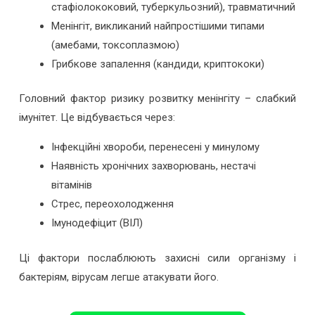
стафіолококовий, туберкульозний), травматичний
Менінгіт, викликаний найпростішими типами
(амебами, токсоплазмою)
Грибкове запалення (кандиди, криптококи)
Головний фактор ризику розвитку менінгіту – слабкий
імунітет. Це відбувається через:
Інфекційні хвороби, перенесені у минулому
Наявність хронічних захворювань, нестачі
вітамінів
Стрес, переохолодження
Імунодефіцит (ВІЛ)
Ці фактори послаблюють захисні сили організму і
бактеріям, вірусам легше атакувати його.