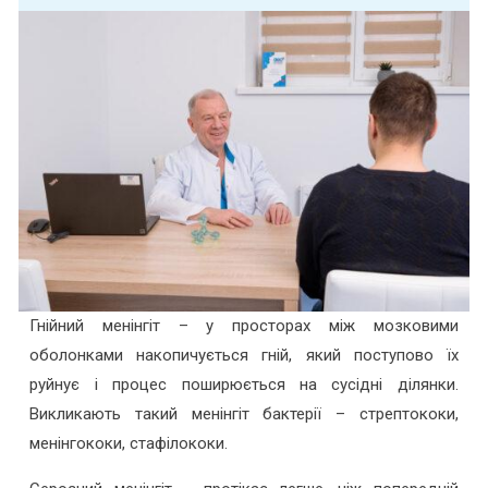
Серозний менінгіт
Гнійний менінгіт – у просторах між мозковими
оболонками накопичується гній, який поступово їх
руйнує і процес поширюється на сусідні ділянки.
Викликають такий менінгіт бактерії – стрептококи,
менінгококи, стафілококи.