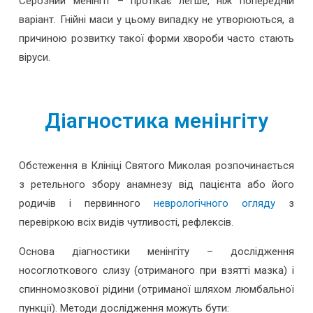
Серозний менінгіт – протікає легше, ніж попередній
варіант. Гнійні маси у цьому випадку не утворюються, а
причиною розвитку такої форми хвороби часто стають
віруси.
Діагностика менінгіту
Обстеження в Клініці Святого Миколая розпочинається
з ретельного збору анамнезу від пацієнта або його
родичів і первинного
неврологічного огляду
з
перевіркою всіх видів чутливості, рефлексів.
Основа діагностики менінгіту – дослідження
носоглоткового слизу (отриманого при взятті мазка) і
спинномозкової рідини (отриманої шляхом люмбальної
пункції). Методи дослідження можуть бути: