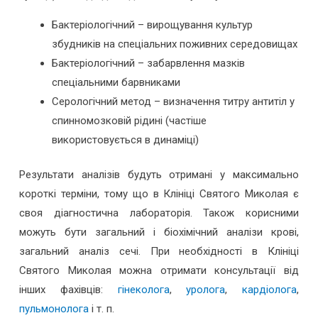
Бактеріологічний – вирощування культур
збудників на спеціальних поживних середовищах
Бактеріологічний – забарвлення мазків
спеціальними барвниками
Серологічний метод – визначення титру антитіл у
спинномозковій рідині (частіше
використовується в динаміці)
Результати аналізів будуть отримані у максимально
короткі терміни, тому що в Клініці Святого Миколая є
своя діагностична лабораторія. Також корисними
можуть бути загальний і біохімічний аналізи крові,
загальний аналіз сечі. При необхідності в Клініці
Святого Миколая можна отримати консультації від
інших фахівців:
гінеколога
,
уролога
,
кардіолога
,
пульмонолога
і т. п.