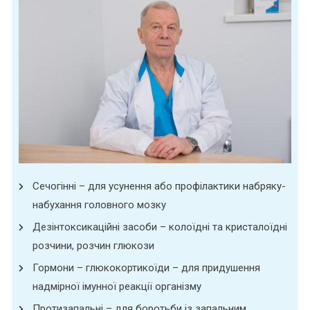
Сечогінні – для усунення або профілактики набряку-
набухання головного мозку
Дезінтоксикаційні засоби – колоїдні та кристалоїдні
розчини, розчин глюкози
Гормони – глюкокортикоїди – для придушення
надмірної імунної реакції організму
Протизапальні – для боротьби із запальним