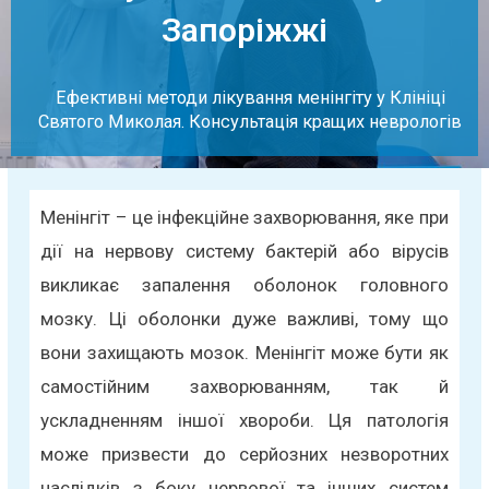
Запоріжжі
Ефективні методи лікування менінгіту у Клініці
Святого Миколая. Консультація кращих неврологів
Менінгіт – це інфекційне захворювання, яке при
дії на нервову систему бактерій або вірусів
викликає запалення оболонок головного
мозку. Ці оболонки дуже важливі, тому що
вони захищають мозок. Менінгіт може бути як
самостійним захворюванням, так й
ускладненням іншої хвороби. Ця патологія
може призвести до серйозних незворотних
наслідків з боку нервової та інших систем