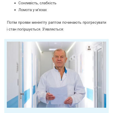
Сонливість, слабкість
Ломота у м’язах
Потім прояви менінгіту раптом починають прогресувати
і стан погіршується. З’являється: