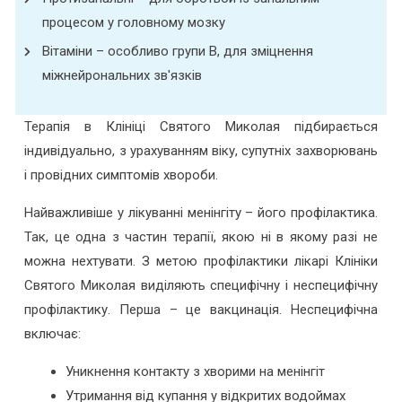
процесом у головному мозку
Вітаміни – особливо групи В, для зміцнення
міжнейрональних зв'язків
Терапія в Клініці Святого Миколая підбирається
індивідуально, з урахуванням віку, супутніх захворювань
і провідних симптомів хвороби.
Найважливіше у лікуванні менінгіту – його профілактика.
Так, це одна з частин терапії, якою ні в якому разі не
можна нехтувати. З метою профілактики лікарі Клініки
Святого Миколая виділяють специфічну і неспецифічну
профілактику. Перша – це вакцинація. Неспецифічна
включає:
Уникнення контакту з хворими на менінгіт
Утримання від купання у відкритих водоймах