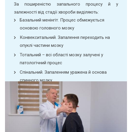
За поширеністю запального процесу й у
залежності від стадії хвороби виділяють:
Базальний менінгіт. Процес обмежується
основою головного мозку
Конвекситальний. Запалення переходить на
опуклі частини мозку
Тотальний – всі області мозку залучені у
патологічний процес
Спінальний. Запаленням уражена й основа
спинного мозку