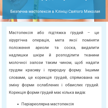
Безпечна мастопексія в Клініці Святого Миколая
Мастопексія або підтяжка грудей – це
хірургічна операція, мета якої поміняти
положення ареоли та соска, видалити
надлишки шкіри й розподілити тканини
молочної залози таким чином, щоб надати
грудям красиву і природну форму. Іншими
словами, це корекція грудей, спрямована на
зміну форми ослаблених і обвислих грудей.
Корекція форми грудей має кілька видів:
Періареолярна мастопексія