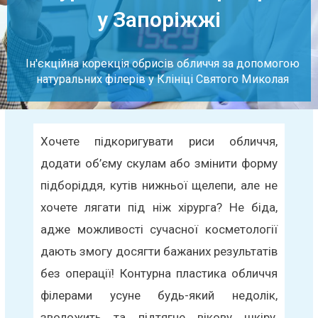
у Запоріжжі
Ін'єкційна корекція обрисів обличчя за допомогою
натуральних філерів у Клініці Святого Миколая
Хочете підкоригувати риси обличчя,
додати об’єму скулам або змінити форму
підборіддя, кутів нижньої щелепи, але не
хочете лягати під ніж хірурга? Не біда,
адже можливості сучасної косметології
дають змогу досягти бажаних результатів
без операції! Контурна пластика обличчя
філерами усуне будь-який недолік,
зволожить та підтягне вікову шкіру,