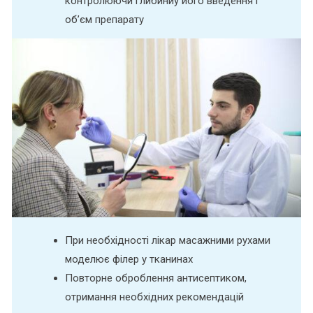
контролюючи глибиниу його введення і
об’єм препарату
При необхідності лікар масажними рухами
моделює філер у тканинах
Повторне оброблення антисептиком,
отримання необхідних рекомендацій