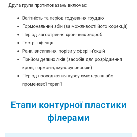
Друга група протипоказань включає:
Вагітність та період годування груддю
Гормональний збій (за можливості його корекції)
Період загострення хронічних хвороб
Гострі інфекції
Рани, висипання, порізи у сфері ін’єкцій
Прийом деяких ліків (засобів для розрідження
крові, гормонів, імуносупресорів)
Період проходження курсу хіміотерапії або
променевої терапії
Етапи контурної пластики
філерами