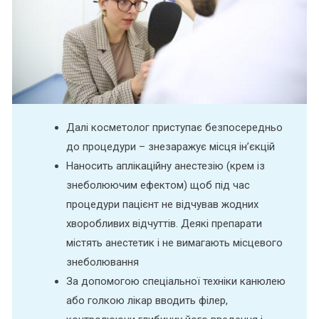
Далі косметолог приступає безпосередньо
до процедури – знезаражує місця ін’єкцій
Наносить аплікаційну анестезію (крем із
знеболюючим ефектом) щоб під час
процедури пацієнт не відчував жодних
хворобливих відчуттів. Деякі препарати
містять анестетик і не вимагають місцевого
знеболювання
За допомогою спеціальної техніки канюлею
або голкою лікар вводить філер,