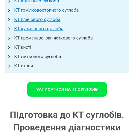
КТ колінного суглоба
КТ гомілковостопного суглоба
КТ плечового суглоба
КТ кульшового суглоба
КТ променево-зап’ясткового суглоба
КТ кисті
КТ ліктьового суглоба
КТ стопи
ЗАПИСАТИСЯ НА КТ СУГЛОБІВ
Підготовка до КТ суглобів.
Проведення діагностики