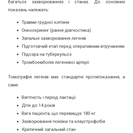
багатьох захворюваннях і станах. До основних
показань належать:
Травми грудної клітини
Онкоскринінг (рання діагностика)
Запальні захворювання легенів
Підготовчий етап перед оперативним втручанням
Підозра на туберкульоз
Тромбоемболія легеневої артерії
Томографія легенів має стандартні протипоказання, а
саме:
Вагітність і період лактації
Діти до 14 років
Вага пацієнта, що перевищує 180 кг
Захворювання психіки та клаустрофобія
Критичний загальний стан