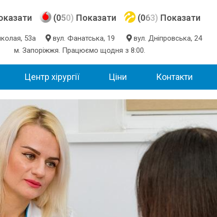
оказати
(0
5
0)
Показати
(0
6
3)
Показати
Миколая, 53а
вул. Фанатська, 19
вул. Дніпровська, 24
м. Запоріжжя. Працюємо щодня з 8:00.
Центр хірургії
Ціни
Контакти