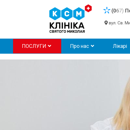
(0
6
7)
П
вул. Св. 
ПОСЛУГИ
Про нас
Лікарі