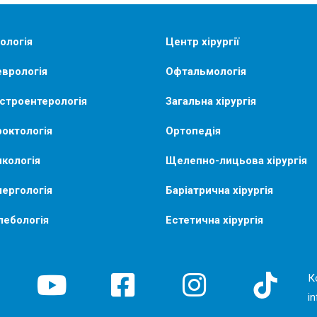
ологія
Центр хірургії
врологія
Офтальмологія
строентерологія
Загальна хірургія
октологія
Ортопедія
кологія
Щелепно-лицьова хірургія
ергологія
Баріатрична хірургія
лебологія
Естетична хірургія
К
i