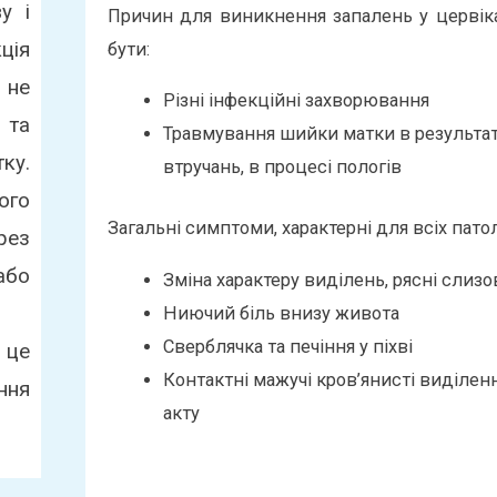
у і
Причин для виникнення запалень у цервіка
ція
бути:
 не
Різні інфекційні захворювання
 та
Травмування шийки матки в результаті
ку.
втручань, в процесі пологів
ого
Загальні симптоми, характерні для всіх пато
рез
або
Зміна характеру виділень, рясні слизов
Ниючий біль внизу живота
Сверблячка та печіння у піхві
 це
Контактні мажучі кров’янисті виділенн
ння
акту