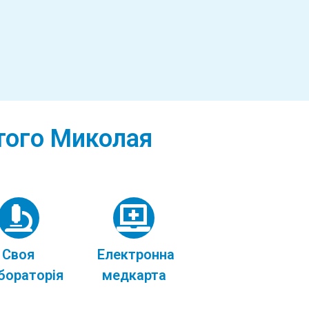
ятого Миколая
Своя
Електронна
бораторія
медкарта