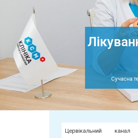
Лікуван
Сучасна т
Цервікальний кана