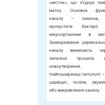
«місток», що з’єднує піхв
матку. Основна функ
каналу – захисна,
пропустити бактерії
мікроорганізми в мат
Захворювання цервікальн
каналу виникають че
запальні процеси 
новоутворення.
Найпоширеніші патології –
цервіцит, поліпи, звуже
або викривлення каналу.