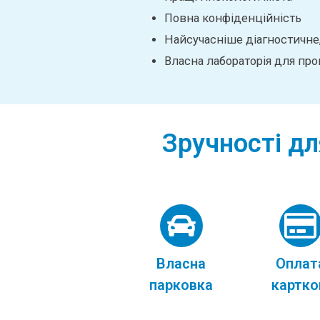
Повна конфіденційність
Найсучасніше діагностичне
Власна лабораторія для пр
Зручності дл
Власна
Оплат
парковка
картк