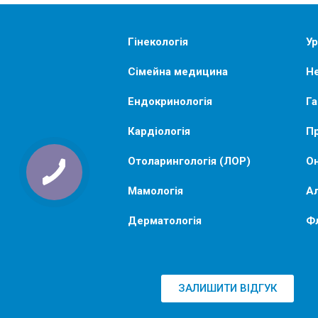
Гінекологія
Ур
Сімейна медицина
Не
Ендокринологія
Га
Кардіологія
Пр
Отоларингологія (ЛОР)
Он
Мамологія
Ал
Дерматологія
Ф
ЗАЛИШИТИ ВІДГУК