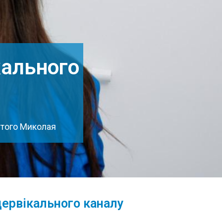
кального
ятого Миколая
ервікального каналу