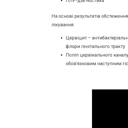
ПЛР-діагностика
На основі результатів обстеження
лікування:
Цервіцит – антибактеріальн
флори генітального тракту
Поліп цервікального каналу
обов’язковим наступним гі