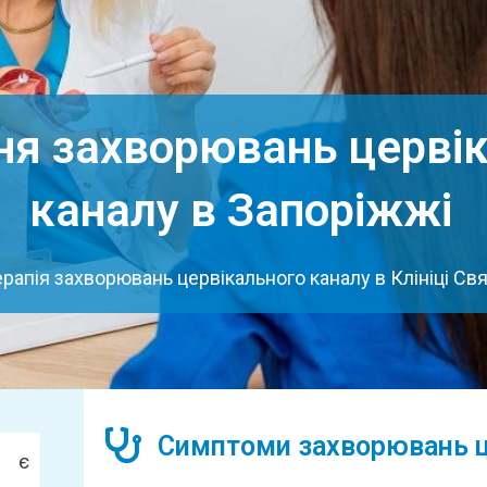
ня захворювань церві
каналу в Запоріжжі
ерапія захворювань цервікального каналу в Клініці Св
Симптоми захворювань ц
л є