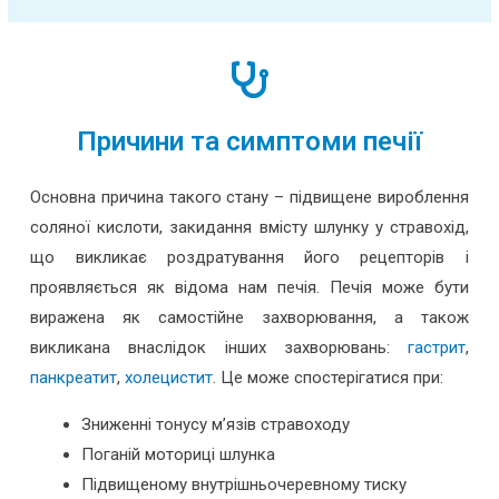
Причини та симптоми печії
Основна причина такого стану – підвищене вироблення
соляної кислоти, закидання вмісту шлунку у стравохід,
що викликає роздратування його рецепторів і
проявляється як відома нам печія. Печія може бути
виражена як самостійне захворювання, а також
викликана внаслідок інших захворювань:
гастрит
,
панкреатит
,
холецистит
. Це може спостерігатися при:
Зниженні тонусу м’язів стравоходу
Поганій моториці шлунка
Підвищеному внутрішньочеревному тиску