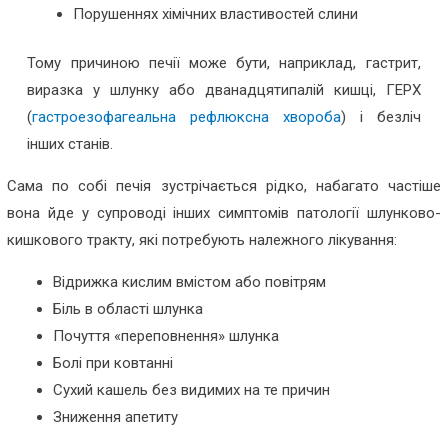
Порушеннях хімічних властивостей слини
Тому причиною печії може бути, наприклад, гастрит,
виразка у шлунку або дванадцятипалій кишці, ГЕРХ
(
гастроезофагеальна рефлюксна хвороба
) і безліч
інших станів.
Сама по собі печія зустрічається рідко, набагато частіше
вона йде у супроводі інших симптомів патології шлунково-
кишкового тракту, які потребують належного лікування:
Відрижка кислим вмістом або повітрям
Біль в області шлунка
Почуття «переповнення» шлунка
Болі при ковтанні
Сухий кашель без видимих на те причин
Зниження апетиту