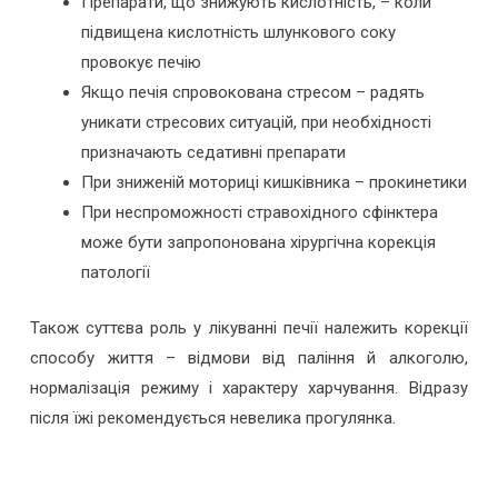
Препарати, що знижують кислотність, – коли
підвищена кислотність шлункового соку
провокує печію
Якщо печія спровокована стресом – радять
уникати стресових ситуацій, при необхідності
призначають седативні препарати
При зниженій моториці кишківника – прокинетики
При неспроможності стравохідного сфінктера
може бути запропонована хірургічна корекція
патології
Також суттєва роль у лікуванні печії належить корекції
способу життя – відмови від паління й алкоголю,
нормалізація режиму і характеру харчування. Відразу
після їжі рекомендується невелика прогулянка.