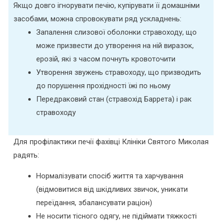
Якщо довго ігнорувати печію, купірувати її домашніми
засобами, можна спровокувати ряд ускладнень:
Запалення слизової оболонки стравоходу, що
може призвести до утворення на ній виразок,
ерозій, які з часом почнуть кровоточити
Утворення звужень стравоходу, що призводить
до порушення прохідності їжі по ньому
Передраковий стан (стравохід Баррета) і рак
стравоходу
Для профілактики печії фахівці Клініки Святого Миколая
радять:
Нормалізувати спосіб життя та харчування
(відмовитися від шкідливих звичок, уникати
переїдання, збалансувати раціон)
Не носити тісного одягу, не підіймати тяжкості