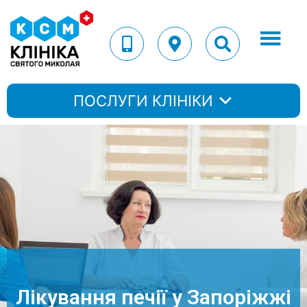
ПОСЛУГИ КЛІНІКИ
Лікування печії у Запоріжжі