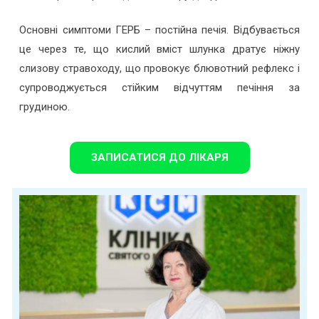
Основні симптоми ГЕРБ – постійна печія. Відбувається
це через те, що кислий вміст шлунка дратує ніжну
слизову стравоходу, що провокує блювотний рефлекс і
супроводжується стійким відчуттям печіння за
грудиною.
ЗАПИСАТИСЯ ДО ЛІКАРЯ