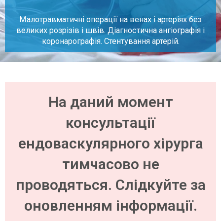
Малотравматичні операції на венах і артеріях без
великих розрізів і швів. Діагностична ангіографія і
коронарографія. Стентування артерій.
На даний момент
консультації
ендоваскулярного хірурга
тимчасово не
проводяться. Слідкуйте за
оновленням інформації.