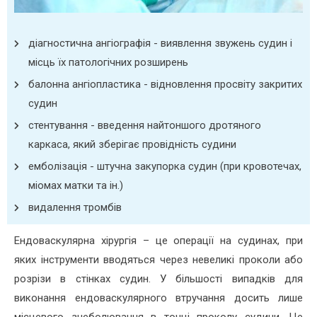
діагностична ангіографія - виявлення звужень судин і
місць їх патологічних розширень
балонна ангіопластика - відновлення просвіту закритих
судин
стентування - введення найтоншого дротяного
каркаса, який зберігає провідність судини
емболізація - штучна закупорка судин (при кровотечах,
міомах матки та ін.)
видалення тромбів
Ендоваскулярна хірургія – це операції на судинах, при
яких інструменти вводяться через невеликі проколи або
розрізи в стінках судин. У більшості випадків для
виконання ендоваскулярного втручання досить лише