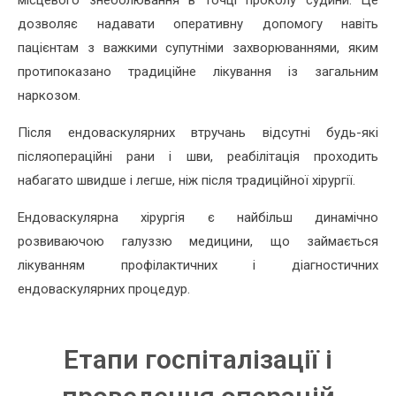
місцевого знеболювання в точці проколу судини. Це
дозволяє надавати оперативну допомогу навіть
пацієнтам з важкими супутніми захворюваннями, яким
протипоказано традиційне лікування із загальним
наркозом.
Після ендоваскулярних втручань відсутні будь-які
післяопераційні рани і шви, реабілітація проходить
набагато швидше і легше, ніж після традиційної хірургії.
Ендоваскулярна хірургія є найбільш динамічно
розвиваючою галуззю медицини, що займається
лікуванням профілактичних і діагностичних
ендоваскулярних процедур.
Етапи госпіталізації і