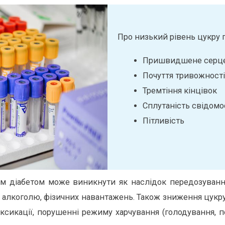
Про низький рівень цукру 
Пришвидшене серце
Почуття тривожності,
Тремтіння кінцівок
Сплутаність свідомо
Пітливість
вим діабетом може виникнути як наслідок передозуван
я алкоголю, фізичних навантажень. Також зниження цукру 
токсикації, порушенні режиму харчування (голодування,