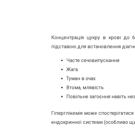
Концентрація цукру в крові до 
підставою для встановлення діагно
Часте сечовипускання
Жага
Туман в очах
Втома, млявість
Повільне загоєння навіть не
Гіперглікемія може спостерігатися 
ендокринної системи (особливо щит