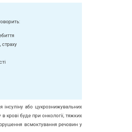
говорить:
биття
 страху
сті
ня інсуліну або цукрознижувальних
в крові буде при онкології, тяжких
 порушення всмоктування речовин у