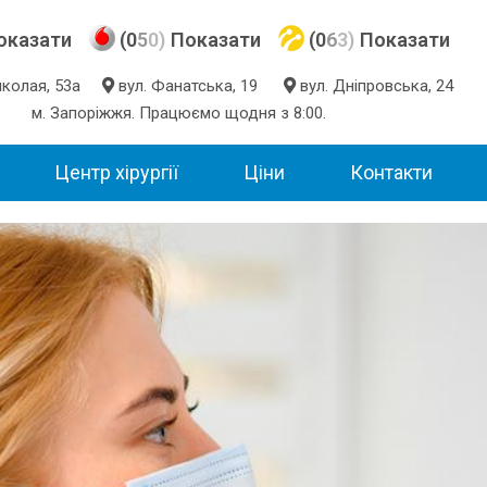
оказати
(0
5
0)
Показати
(0
6
3)
Показати
Миколая, 53а
вул. Фанатська, 19
вул. Дніпровська, 24
м. Запоріжжя. Працюємо щодня з 8:00.
Центр хірургії
Ціни
Контакти