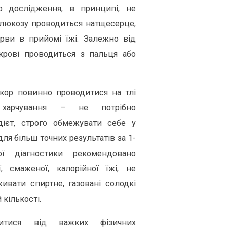
о дослідження, в принципі, не
 глюкозу проводиться натщесерце,
ерви в прийомі їжі. Залежно від
 крові проводиться з пальця або
кор повинно проводитися на тлі
 харчування – не потрібно
ієт, строго обмежувати себе у
ля більш точних результатів за 1-
ї діагностики рекомендовано
, смаженої, калорійної їжі, не
ивати спиртне, газовані солодкі
 кількості.
итися від важких фізичних