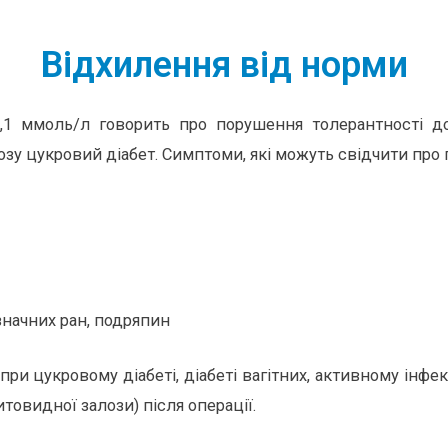
Відхилення від норми
6,1 ммоль/л говорить про порушення толерантності д
зу цукровий діабет. Симптоми, які можуть свідчити про 
значних ран, подряпин
при цукровому діабеті, діабеті вагітних, активному інфе
овидної залози) після операції.