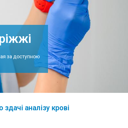
оріжжі
олая за доступною
 здачі аналізу крові