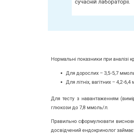
сучасній лабораторії.
Нормальні показники при аналізі к
Для дорослих – 3,5-5,7 ммол
Для літніх, вагітних – 4,2-6,
Для тесту з навантаженням (вимі
глюкози до 7,8 ммоль/л.
Правильно сформулювати висновок 
досвідчений ендокринолог займаєт