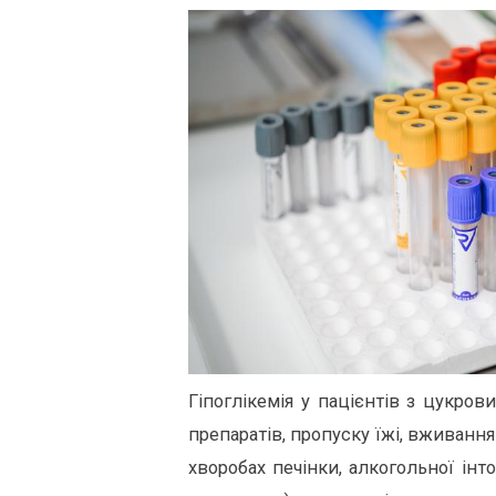
Гіпоглікемія у пацієнтів з цукро
препаратів, пропуску їжі, вживанн
хворобах печінки, алкогольної ін