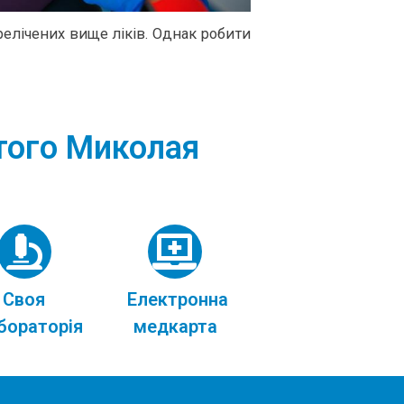
елічених вище ліків. Однак робити
ятого Миколая
Своя
Електронна
бораторія
медкарта