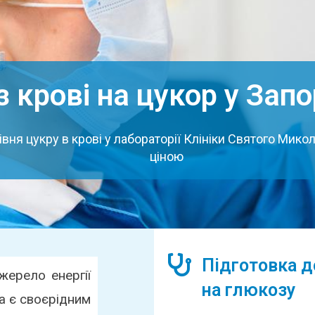
з крові на цукор у Зап
вня цукру в крові у лабораторії Клініки Святого Мик
ціною
Підготовка до
жерело енергії
на глюкозу
а є своєрідним