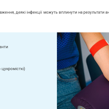
нтаження, деякі інфекції можуть вплинути на результати 
анти
 цукромісткі)