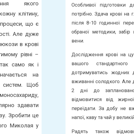
яння якого
Особливої підготовки д
кожну клітину,
потрібно. Здача крові на
після 8-10 годинної пер
 процеси, що є
обраної методики, забір
ості. Але дуже
вени.
люкози в крові
тимому рівні –
Дослідження крові на цу
вашого стандартного
так само як і
дотримуватись жодних д
начається на
вживанні солодкого. Але д
 і систем. Щоб
2 дні до заплановано
 моносахариду,
відмовитися від жирної
лярно здавати
переїдати. За добу не вж
зу. Зробити це
напої, каву та чай у великій
того Миколая у
Радять також відмов