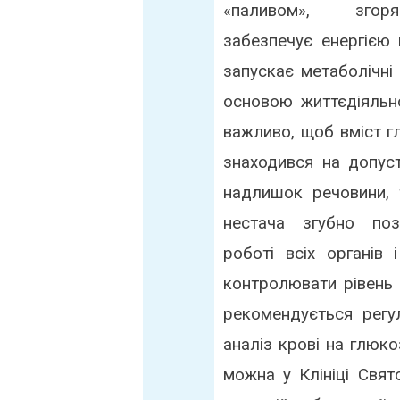
«паливом», згор
забезпечує енергією 
запускає метаболічні
основою життєдіяльн
важливо, щоб вміст г
знаходився на допус
надлишок речовини, 
неcтача згубно поз
роботі всіх органів
контролювати рівень
рекомендується регу
аналіз крові на глюко
можна у Клініці Свя