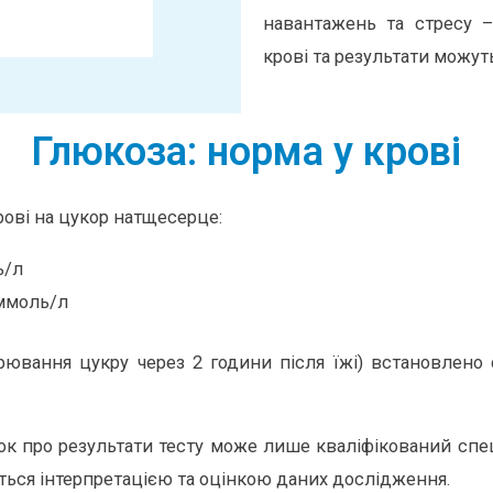
навантажень та стресу –
крові та результати можут
Глюкоза: норма у крові
рові на цукор натщесерце:
ь/л
4 ммоль/л
рювання цукру через 2 години після їжі) встановлено 
про результати тесту може лише кваліфікований спеці
ься інтерпретацією та оцінкою даних дослідження.