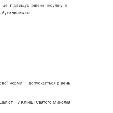
 це підвищує рівень інсуліну в
ь бути занижені.
свої норми – допускається рівень
аліст – у Клініці Святого Миколая