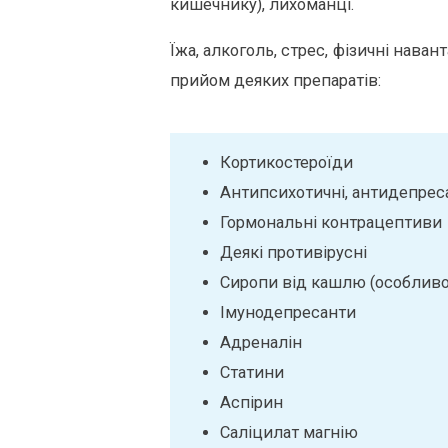
кишечнику), лихоманці.
Їжа, алкоголь, стрес, фізичні нава
прийом деяких препаратів:
Кортикостероїди
Антипсихотичні, антидепрес
Гормональні контрацептиви
Деякі противірусні
Сиропи від кашлю (особливо
Імунодепресанти
Адреналін
Статини
Аспірин
Саліцилат магнію