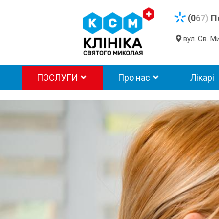
(0
6
7)
П
вул. Св. 
ПОСЛУГИ
Про нас
Лікарі