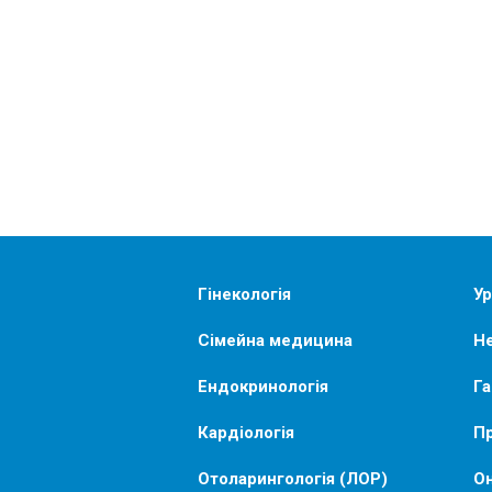
Гінекологія
Ур
Сімейна медицина
Не
Ендокринологія
Га
Кардіологія
Пр
Отоларингологія (ЛОР)
Он