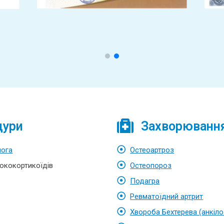
дури
Захворювання,
лога
Остеоартроз
юкокортикоїдів
Остеопороз
Подагра
Ревматоїдний артрит
Хвороба Бехтерева (анкіл