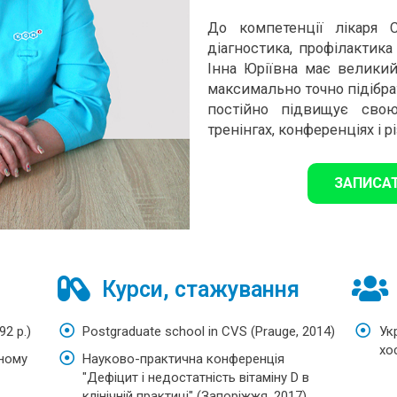
До компетенції лікаря 
діагностика, профілактика
Інна Юріївна має велики
максимально точно підібра
постійно підвищує свою
тренінгах, конференціях і р
ЗАПИСА
Курси, стажування
2 р.)
Postgraduate school in CVS (Prauge, 2014)
Ук
хо
чному
Науково-практична конференція
"Дефіцит і недостатність вітаміну D в
клінічній практиці" (Запоріжжя, 2017)