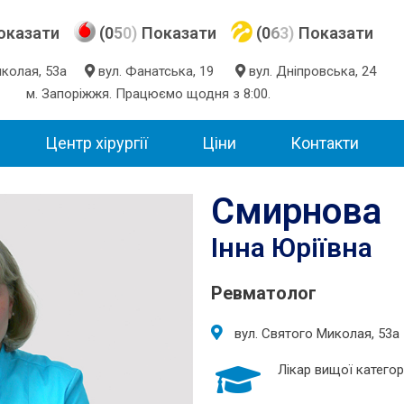
оказати
(0
5
0)
Показати
(0
6
3)
Показати
Миколая, 53а
вул. Фанатська, 19
вул. Дніпровська, 24
м. Запоріжжя. Працюємо щодня з 8:00.
Центр хірургії
Ціни
Контакти
Смирнова
Інна Юріївна
Ревматолог
вул. Святого Миколая, 53а
Лікар вищої категорі