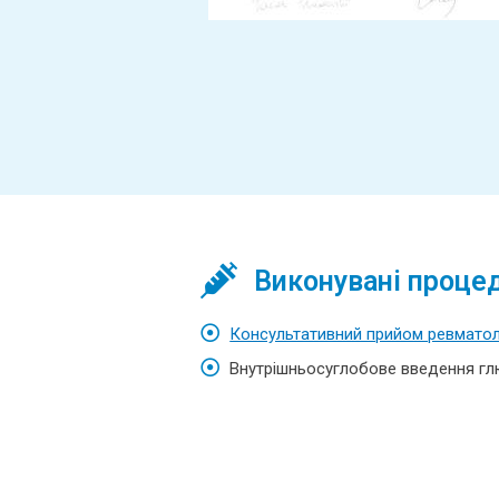
Виконувані проце
Консультативний прийом ревмато
Внутрішньосуглобове введення гл