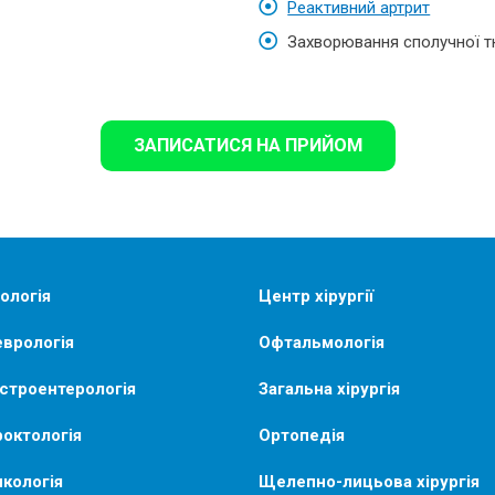
Реактивний артрит
Захворювання сполучної т
ЗАПИСАТИСЯ НА ПРИЙОМ
ологія
Центр хірургії
врологія
Офтальмологія
строентерологія
Загальна хірургія
октологія
Ортопедія
кологія
Щелепно-лицьова хірургія