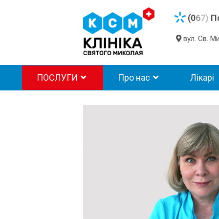
(0
6
7)
П
вул. Св. 
ПОСЛУГИ
Про нас
Лікарі