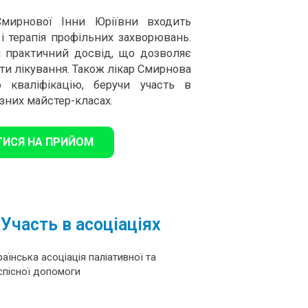
Смирнової Інни Юріївни входить
 і терапія профільних захворювань.
й практичний досвід, що дозволяє
ти лікування. Також лікар Смирнова
 кваліфікацію, беручи участь в
ізних майстер-класах.
ТИСЯ НА ПРИЙОМ
Участь в асоціаціях
раїнська асоціація паліативної та
спісної допомоги