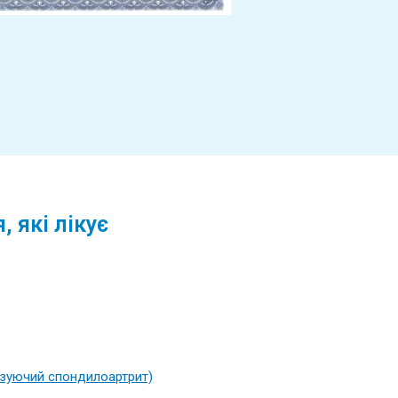
 які лікує
озуючий спондилоартрит)