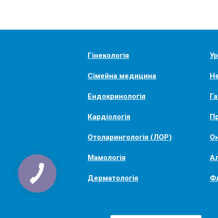
Гінекологія
Ур
Сімейна медицина
Не
Ендокринологія
Га
Кардіологія
Пр
Отоларингологія (ЛОР)
Он
Мамологія
Ал
Дерматологія
Ф