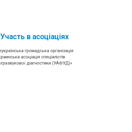
Участь в асоціаціях
еукраїнська громадська організація
краинська асоціація спеціалістів
ьтразвукової діагностики (УАФУД)»