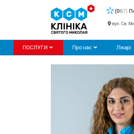
(0
6
7)
П
вул. Св. 
ПОСЛУГИ
Про нас
Лікарі