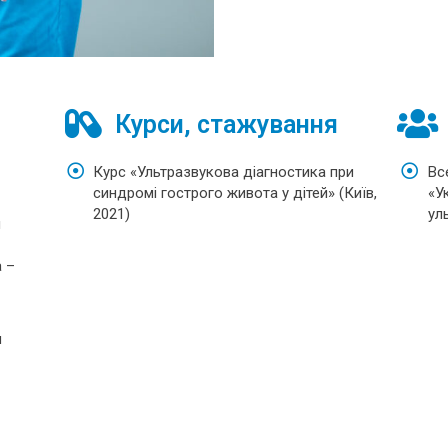
Курси, стажування
Курс «Ультразвукова діагностика при
Вс
синдромі гострого живота у дітей» (Київ,
«У
2021)
ул
й
а –
я