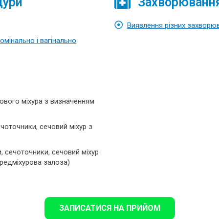
дури
Захворювання,
Виявлення різних захворюв
омінально і вагінально
ового міхура з визначенням
чоточники, сечовий міхур з
, сечоточники, сечовий міхур
ередміхурова залоза)
ЗАПИСАТИСЯ НА ПРИЙОМ