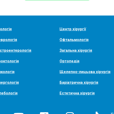
ологія
Центр хірургії
врологія
Офтальмологія
строентерологія
Загальна хірургія
октологія
Ортопедія
кологія
Щелепно-лицьова хірургія
ергологія
Баріатрична хірургія
лебологія
Естетична хірургія
К