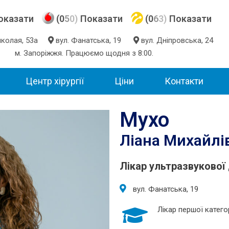
оказати
(0
5
0)
Показати
(0
6
3)
Показати
Миколая, 53а
вул. Фанатська, 19
вул. Дніпровська, 24
м. Запоріжжя. Працюємо щодня з 8:00.
Центр хірургії
Ціни
Контакти
Мухо
Ліана Михайлі
Лікар ультразвукової
вул. Фанатська, 19
Лікар першої категор