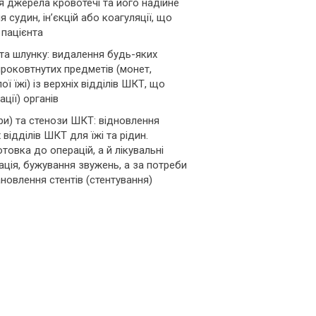
 джерела кровотечі та його надійне
 судин, ін’єкцій або коагуляції, що
 пацієнта
 та шлунку: видалення будь-яких
роковтнутих предметів (монет,
ої їжі) із верхніх відділів ШКТ, що
ції) органів
ри) та стенози ШКТ: відновлення
х відділів ШКТ для їжі та рідин.
товка до операцій, а й лікувальні
ація, бужування звужень, а за потреби
новлення стентів (стентування)