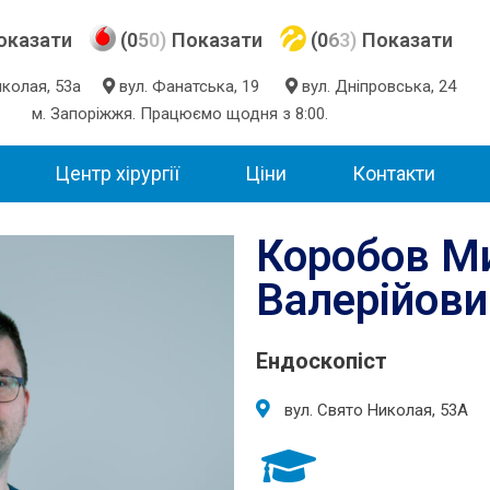
оказати
(0
5
0)
Показати
(0
6
3)
Показати
Миколая, 53а
вул. Фанатська, 19
вул. Дніпровська, 24
м. Запоріжжя. Працюємо щодня з 8:00.
Центр хірургії
Ціни
Контакти
Коробов М
Валерійови
Ендоскопіст
вул. Свято Николая, 53А