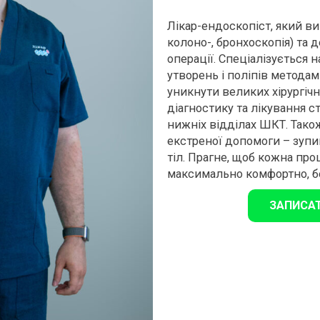
Лікар-ендоскопіст, який ви
колоно-, бронхоскопія) та 
операції. Спеціалізується
утворень і поліпів метода
уникнути великих хірургіч
діагностику та лікування ст
нижніх відділах ШКТ. Тако
екстреної допомоги – зупин
тіл. Прагне, щоб кожна пр
максимально комфортно, бе
ЗАПИСА