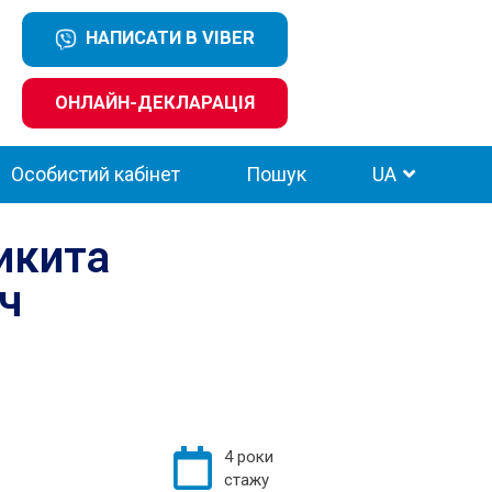
НАПИСАТИ В VIBER
ОНЛАЙН-ДЕКЛАРАЦІЯ
Особистий кабінет
Пошук
UA
икита
ч
4 роки
стажу