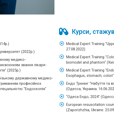
Курси, стажу
14р.)
Medical Expert Training "Upp
27.08.2022)
ніверситет (2022р.)
Medical Expert Training "Col
авному медико-
biomodel and phantom" (Київ
рисвоєнням звання лікаря-
гія" (2025р.)
Medical Expert Training "En
Esophagus, stomach, colon" 
орізькому державному медико-
отриманням професійнох
Ендо Тренінг "Набуття та 
 спецальністю "Ендоскопія"
(Одесса, Украина. 16.06.202
"Одеса Ендо, 2024" (Одесса,
European resuscitation counc
(Zaporizhzhia, Ukraine. 25.0