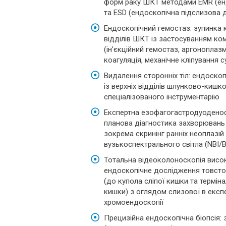
форм раку ШКТ методами EMR (енд
та ESD (ендоскопічна підслизова 
Ендоскопічний гемостаз: зупинка кр
відділів ШКТ із застосуванням ко
(ін’єкційний гемостаз, аргонопла
коагуляція, механічне кліпування с
Видалення сторонніх тіл: ендоскоп
із верхніх відділів шлунково-кишк
спеціалізованого інструментарію
Експертна езофагогастродуоденоск
планова діагностика захворювань
зокрема скринінг ранніх неоплазій
вузькоспектрального світла (NBI/B
Тотальна відеоколоноскопія висок
ендоскопічне дослідження товсто
(до купола сліпої кишки та термін
кишки) з оглядом слизової в експ
хромоендоскопії
Прецизійна ендоскопічна біопсія: 