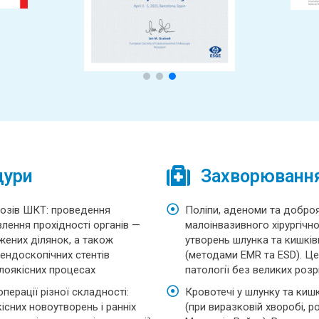
дури
Захворювання,
енозів ШКТ: проведення
Поліпи, аденоми та добро
влення прохідності органів —
малоінвазивного хірургічн
жених ділянок, а також
утворень шлунка та кишкі
ендоскопічних стентів
(методами EMR та ESD). Ц
злоякісних процесах
патології без великих розрі
перації різної складності:
Кровотечі у шлунку та кишк
сних новоутворень і ранніх
(при виразковій хворобі, 