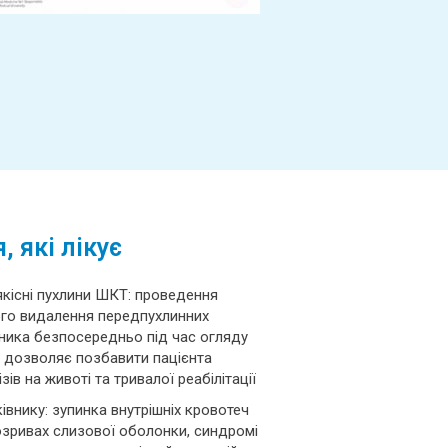
 які лікує
якісні пухлини ШКТ: проведення
ого видалення передпухлинних
вника безпосередньо під час огляду
е дозволяє позбавити пацієнта
зів на животі та тривалої реабілітації
івнику: зупинка внутрішніх кровотеч
розривах слизової оболонки, синдромі