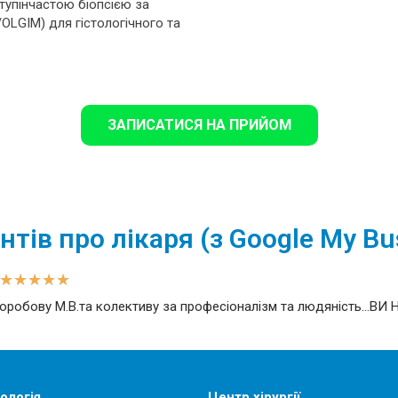
тупінчастою біопсією за
LGIM) для гістологічного та
ЗАПИСАТИСЯ НА ПРИЙОМ
нтів про лікаря (з Google My Bu
★
★
★
★
★
оробову М.В.та колективу за професіоналізм та людяність...ВИ 
ологія
Центр хірургії