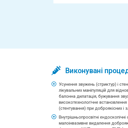
Виконувані проце
Усунення звужень (стриктур) і ст
лікувальних маніпуляцій для відно
балонна дилатація, бужування зву
високотехнологічне встановлення 
(стентування) при доброякісних і 
Внутрішньопросвітні ендоскопічні о
малоінвазивне видалення доброякі