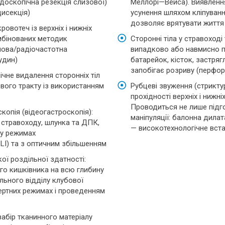
оскопічна резекція слизової)
Меллорі—Вейса). Виявлення
дисекція)
усунення шляхом кліпування
дозволяє врятувати життя
овотеч із верхніх і нижніх
мбінованих методик
Сторонні тіла у стравоході
змова/радіочастотна
випадково або навмисно п
удин)
батарейок, кісток, застрягл
запобігає розриву (перфора
ічне видалення сторонніх тіл
ового тракту із використанням
Рубцеві звуження (стрикту
прохідності верхніх і нижні
Проводиться не лише підго
опія (відеогастроскопія):
маніпуляції: балонна дилат
 стравоходу, шлунка та ДПК,
— високотехнологічне вста
 у режимах
LI) та з оптичним збільшенням
ої роздільної здатності:
го кишківника на всю глибину
ального відділу клубової
ертних режимах і проведенням
забір тканинного матеріалу