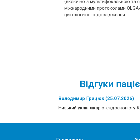
(включно з мультифокальною та с
міжнародними протоколами OLGA/O
цитологічного дослідження
Відгуки паціє
Володимир Грицюк (25.07.2026)
Низький уклін лікарю-ендоскопісту К
Гінекологія
Ур