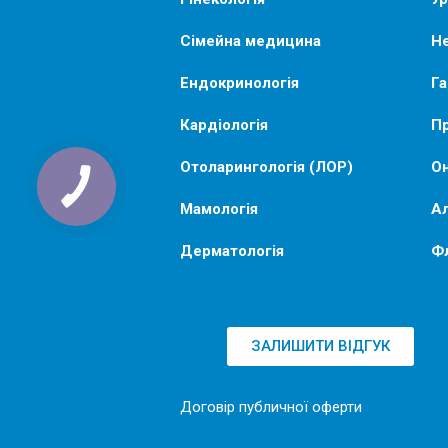
Сімейна медицина
Не
Ендокринологія
Га
Кардіологія
Пр
Отоларингологія (ЛОР)
Он
Мамологія
Ал
Дерматологія
Ф
ЗАЛИШИТИ ВІДГУК
Договір публичної оферти