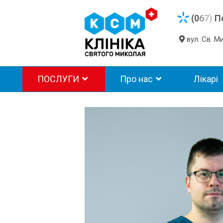
(0
6
7)
П
вул. Св. 
ПОСЛУГИ
Про нас
Лікарі