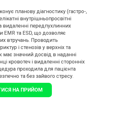
конує планову діагностику (гастро-,
делікатні внутрішньопросвітні
 на видаленні передпухлинних
ми EMR та ESD, що дозволяє
них втручань. Проводить
риктур і стенозів у верхніх та
ж має значний досвід в наданні
ці кровотеч і видаленні сторонніх
оцедура проходила для пацієнта
зпечно та без зайвого стресу.
ТИСЯ НА ПРИЙОМ