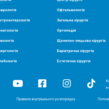
врологія
Офтальмологія
строентерологія
Загальна хірургія
октологія
Ортопедія
кологія
Щелепно-лицьова хірургія
ергологія
Баріатрична хірургія
лебологія
Естетична хірургія
К
i
Правила внутрішнього розпорядку
Полож