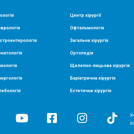
ологія
Центр хірургії
врологія
Офтальмологія
строентерологія
Загальна хірургія
октологія
Ортопедія
кологія
Щелепно-лицьова хірургія
ергологія
Баріатрична хірургія
лебологія
Естетична хірургія
К
i