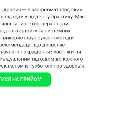
андрович — лікар-ревматолог, який
і підходи у щоденну практику. Має
чної та таргетної терапії при
їдного артриту та системних
ті використовує сучасні методи
 рекомендації, що дозволяє
а значного покращення якості життя
ндивідуальним підходом до кожного
іоналізм із турботою про здоров’я.
ТИСЯ НА ПРИЙОМ