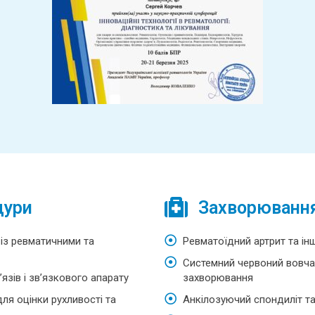
дури
Захворювання,
 із ревматичними та
Ревматоїдний артрит та інш
Системний червоний вовчак 
’язів і зв’язкового апарату
захворювання
ля оцінки рухливості та
Анкілозуючий спондиліт та