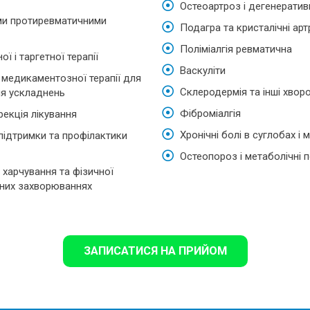
Остеоартроз і дегенеративн
ими протиревматичними
Подагра та кристалічні арт
Поліміалгія ревматична
ї і таргетної терапії
Васкуліти
 медикаментозної терапії для
Склеродермія та інші хвор
ня ускладнень
Фіброміалгія
рекція лікування
Хронічні болі в суглобах і 
підтримки та профілактики
Остеопороз і метаболічні 
 харчування та фізичної
чних захворюваннях
ЗАПИСАТИСЯ НА ПРИЙОМ