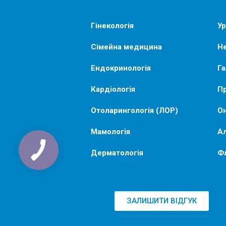
Гінекологія
Ур
Сімейна медицина
Не
Ендокринологія
Га
Кардіологія
Пр
Отоларингологія (ЛОР)
Он
Мамологія
Ал
Дерматологія
Ф
ЗАЛИШИТИ ВІДГУК