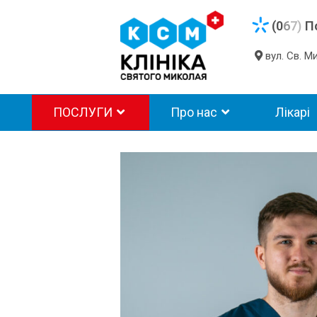
(0
6
7)
П
вул. Св. 
ПОСЛУГИ
Про нас
Лікарі