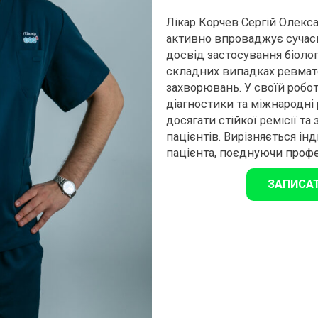
Лікар Корчев Сергій Олекс
активно впроваджує сучасн
досвід застосування біологі
складних випадках ревмато
захворювань. У своїй робо
діагностики та міжнародні
досягати стійкої ремісії т
пацієнтів. Вирізняється і
пацієнта, поєднуючи профес
ЗАПИСА