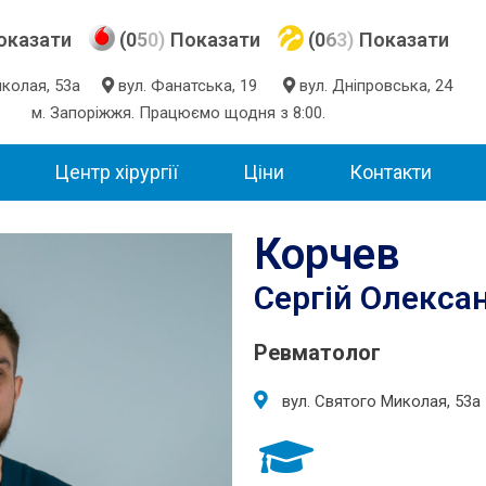
оказати
(0
5
0)
Показати
(0
6
3)
Показати
Миколая, 53а
вул. Фанатська, 19
вул. Дніпровська, 24
м. Запоріжжя. Працюємо щодня з 8:00.
Центр хірургії
Ціни
Контакти
Корчев
Сергій Олекса
Ревматолог
вул. Святого Миколая, 53а