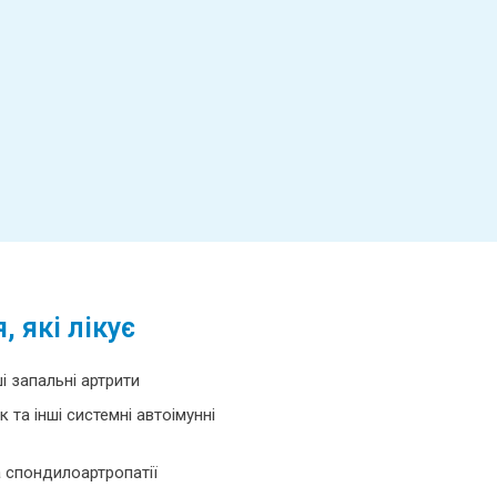
 які лікує
і запальні артрити
та інші системні автоімунні
 спондилоартропатії