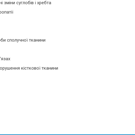
і зміни суглобів і хребта
ропатії
оби сполучної тканини
м’язах
порушення кісткової тканини