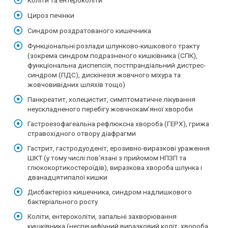
Коліти та ентероколіти
Цироз печінки
Синдром роздратованого кишечника
Функціональні розлади шлунково-кишкового тракту
(зокрема синдром подразненого кишківника (СПК),
функціональна диспепсія, постпрандіальний дистрес-
синдром (ПДС), дискінезія жовчного міхура та
жовчовивідних шляхів тощо)
Панкреатит, холецистит, симптоматичне лікування
неускладненого перебігу жовчнокам’яної хвороби
Гастроезофагеальна рефлюксна хвороба (ГЕРХ), грижа
стравохідного отвору діафрагми
Гастрит, гастродуоденіт, ерозивно-виразкові ураження
ШКТ (у тому числі пов’язані з прийомом НПЗП та
глюкокортикостероїдів), виразкова хвороба шлунка і
дванадцятипалої кишки
Дисбактеріоз кишечника, синдром надлишкового
бактеріального росту
Коліти, ентероколіти, запальні захворювання
кишківника (неспецифічний виразковий коліт, хвороба