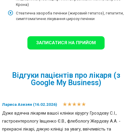
Крона)
Стеатична хвороба печінки (жировий гепатоз), гепатити,
симптоматичне лікування цирозу печінки
ЗАПИСАТИСЯ НА ПРИЙОМ
Відгуки пацієнтів про лікаря (з
Google My Business)
★
★
★
★
★
Лариса Азизян (16.02.2026)
Дуже вдячна лікарям вашої клініки хірургу Гроздєву С.І.,
гастроентерологу Івщенко Є.В., флебологу Жердєву А.А. -
прекрасні лікарі, дякую клініці за увагу, ввічливість та