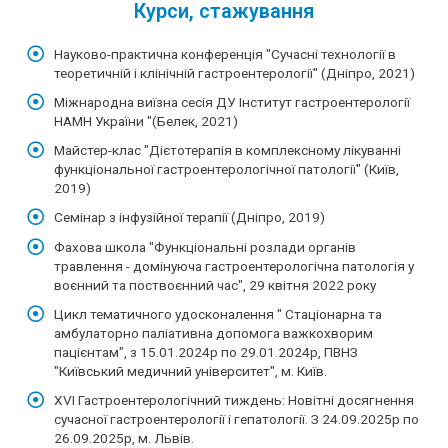
Курси, стажування
Науково-практична конференція "Сучасні технології в
теоретичній і клінічній гастроентерології" (Дніпро, 2021)
Міжнародна виїзна сесія ДУ Інститут гастроентерології
НАМН України "(Белек, 2021)
Майстер-клас "Дієтотерапія в комплексному лікуванні
функціональної гастроентерологічної патології" (Київ,
2019)
Семінар з інфузійної терапії (Дніпро, 2019)
Фахова школа "Функціональні розлади органів
травлення - домінуюча гастроентерологічна патологія у
воєнний та поствоєнний час", 29 квітня 2022 року
Цикл тематичного удосконалення " Стаціонарна та
амбулаторно паліативна допомога важкохворим
пацієнтам", з 15.01.2024р по 29.01.2024р, ПВНЗ
"Київський медичний університет", м. Київ.
XVI Гастроентерологічний тиждень: Новітні досягнення
сучасної гастроентерології і гепатології. З 24.09.2025р по
26.09.2025р, м. Львів.