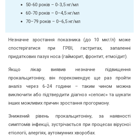
50-60 років – 0-3,5 нг/мл
60-70 років – 0–4,5 нг/мл
70–79 років – 0–6,5 нг/мл
Незначне зростання показника (до 10 мкг/л) може
спостерігатися при ГРВІ, гастритах, запаленні
придаткових пазух носа (гайморит, фронтит, етмоїдит).
Якщо лікар виявив незначне підвищення
прокальцитоніну, він порекомендує ще раз пройти
аналіз через 6-24 години – таким чином можна
виключити або підтвердити діагноз «сепсис» та шукати
інших можливих причин зростання прогормону.
Знижений рівень прокальцитоніну, за наявності
симптомів інфекції, зустрічається при процесах вірусної
етіології, алергіях, аутоімунних хворобах.