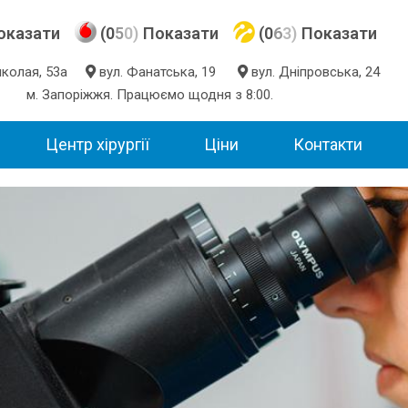
оказати
(0
5
0)
Показати
(0
6
3)
Показати
Миколая, 53а
вул. Фанатська, 19
вул. Дніпровська, 24
м. Запоріжжя. Працюємо щодня з 8:00.
Центр хірургії
Ціни
Контакти