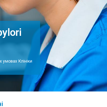
ylori
их умовах Клініки
і