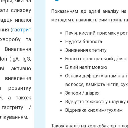
терія, яка за
ати слизову
Показанням до здачі аналізу на an
адцятипалої
методом є наявність симптомів га
ння (
гастрит
Печія, кислий присмак у рот
 хворобу та
Нудота блювота
. Виявлення
Зниження апетиту
ri (IgA, IgG,
Болі в епігастральній ділянц
Білий наліт мовою
ві активно
Ознаки дефіциту вітамінів 
 виявлення
волосся, ламкість нігтів, су
ня розвитку
Запори / діарея
ій, а також
Відчуття тяжкості у шлунку 
гастриту /
Відрижка кислим/тухлим
лікуванням.
Також аналіз на хелікобактер піло