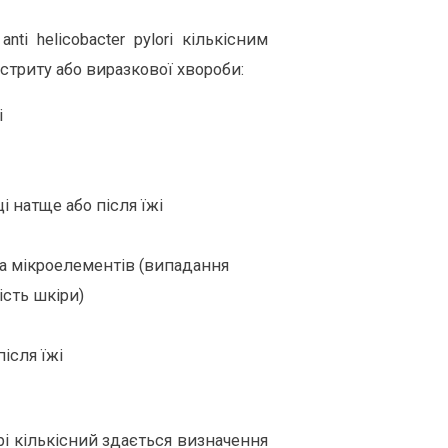
ti helicobacter pylori кількісним
стриту або виразкової хвороби:
і
і натще або після їжі
та мікроелементів (випадання
хість шкіри)
після їжі
рі кількісний здається визначення