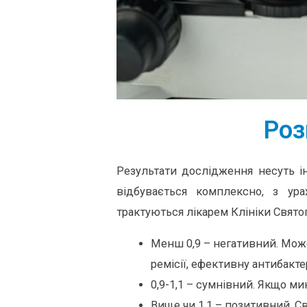
Роз
Результати дослідження несуть і
відбувається комплексно, з ура
трактуються лікарем Клініки Святог
Менш 0,9 – негативний. Може
ремісії, ефективну антибакте
0,9-1,1 – сумнівний. Якщо м
Вище чи 1,1 – позитивний. Св