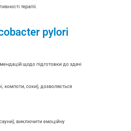
ивності терапії.
cobacter pylori
мендацій щодо підготовки до здачі
ї, компоти, соки), дозволяється
, сауни), виключити емоційну