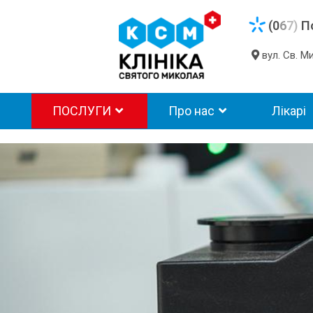
(0
6
7)
П
вул. Св. 
ПОСЛУГИ
Про нас
Лікарі