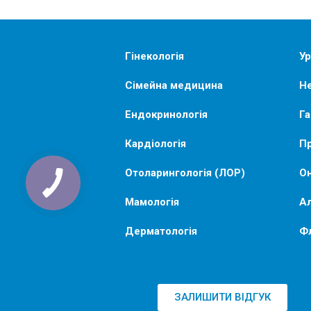
Гінекологія
Ур
Сімейна медицина
Не
Ендокринологія
Га
Кардіологія
Пр
Отоларингологія (ЛОР)
Он
Мамологія
Ал
Дерматологія
Ф
ЗАЛИШИТИ ВІДГУК