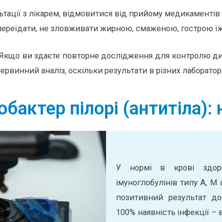
ьтації з лікарем, відмовитися від прийому медикаментів 
переїдати, не зловживати жирною, смаженою, гострою 
и. Якщо ви здаєте повторне дослідження для контролю д
первинний аналіз, оскільки результати в різних лаборатор
обактер пілорі (антитіла):
У нормі в крові здор
імуноглобулінів типу А, М 
позитивний результат д
100% наявність інфекції –