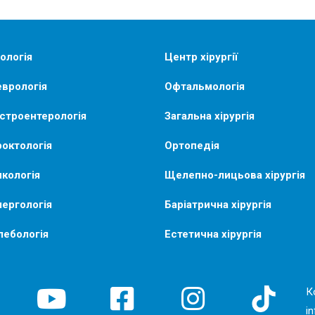
ологія
Центр хірургії
врологія
Офтальмологія
строентерологія
Загальна хірургія
октологія
Ортопедія
кологія
Щелепно-лицьова хірургія
ергологія
Баріатрична хірургія
лебологія
Естетична хірургія
К
i