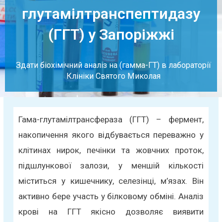
глутамілтранспептидазу
(ГГТ) у Запоріжжі
Здати біохімічний аналіз на (гамма-ГТ) в лабораторії
Клініки Святого Миколая
Гама-глутамілтрансфераза (ГГТ) – фермент,
накопичення якого відбувається переважно у
клітинах нирок, печінки та жовчних проток,
підшлункової залози, у меншій кількості
міститься у кишечнику, селезінці, м’язах. Він
активно бере участь у білковому обміні. Аналіз
крові на ГГТ якісно дозволяє виявити