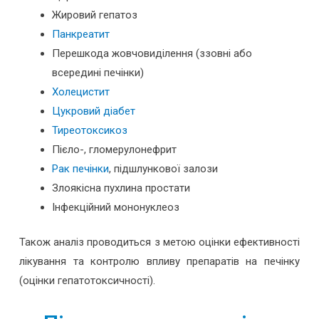
Жировий гепатоз
Панкреатит
Перешкода жовчовиділення (ззовні або
всередині печінки)
Холецистит
Цукровий діабет
Тиреотоксикоз
Пієло-, гломерулонефрит
Рак печінки
, підшлункової залози
Злоякісна пухлина простати
Інфекційний мононуклеоз
Також аналіз проводиться з метою оцінки ефективності
лікування та контролю впливу препаратів на печінку
(оцінки гепатотоксичності).