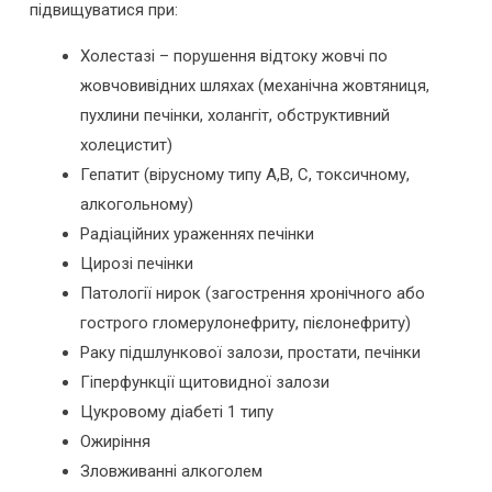
підвищуватися при:
Холестазі – порушення відтоку жовчі по
жовчовивідних шляхах (механічна жовтяниця,
пухлини печінки, холангіт, обструктивний
холецистит)
Гепатит (вірусному типу А,В, С, токсичному,
алкогольному)
Радіаційних ураженнях печінки
Цирозі печінки
Патології нирок (загострення хронічного або
гострого гломерулонефриту, пієлонефриту)
Раку підшлункової залози, простати, печінки
Гіперфункції щитовидної залози
Цукровому діабеті 1 типу
Ожиріння
Зловживанні алкоголем