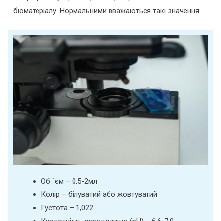
біоматеріалу. Нормальними вважаються такі значення:
Об `єм – 0,5-2мл
Колір – білуватий або жовтуватий
Густота – 1,022
Кислотність середовища (рН) – 6,6-7,0