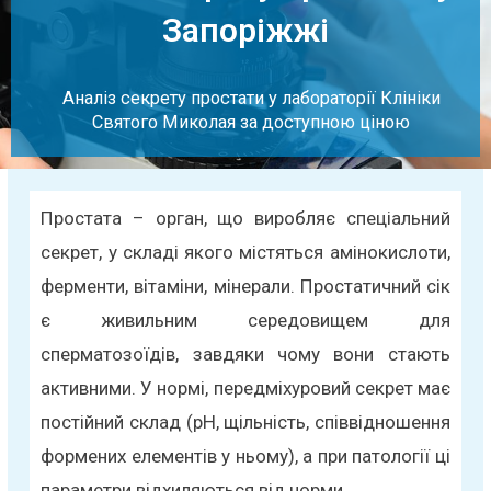
Запоріжжі
Аналіз секрету простати у лабораторії Клініки
Святого Миколая за доступною ціною
Простата – орган, що виробляє спеціальний
секрет, у складі якого містяться амінокислоти,
ферменти, вітаміни, мінерали. Простатичний сік
є живильним середовищем для
сперматозоїдів, завдяки чому вони стають
активними. У нормі, передміхуровий секрет має
постійний склад (рН, щільність, співвідношення
формених елементів у ньому), а при патології ці
параметри відхиляються від норми.