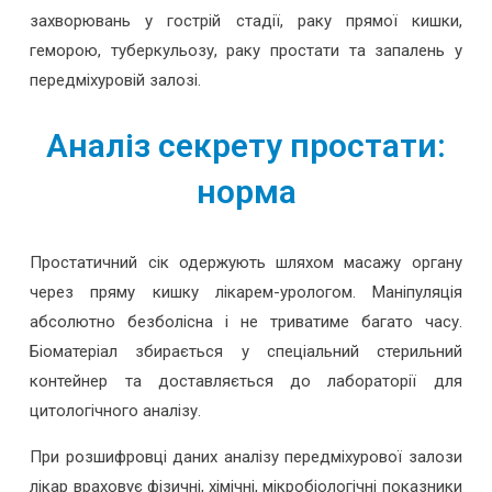
захворювань у гострій стадії, раку прямої кишки,
геморою, туберкульозу, раку простати та запалень у
передміхуровій залозі.
Аналіз секрету простати:
норма
Простатичний сік одержують шляхом масажу органу
через пряму кишку лікарем-урологом. Маніпуляція
абсолютно безболісна і не триватиме багато часу.
Біоматеріал збирається у спеціальний стерильний
контейнер та доставляється до лабораторії для
цитологічного аналізу.
При розшифровці даних аналізу передміхурової залози
лікар враховує фізичні, хімічні, мікробіологічні показники