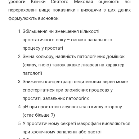
урологи Клініки Святого Миколая оцінюють всі
перераховані вище показники і виходячи з цих даних
формулюють висновок:
Збільшення чи зменшення кількості
простатичного соку – ознака запального
процесу у простаті
Зміна кольору, наявність патологічних домішок
(слизу, гною) також вкаже лікареві на характер
патології
Зниження концентрації лецитинових зерен може
спостерігатися при злоякісних процесах у
простаті, запальних патологіях
рН при простатиті зсувається в кислу сторону
(стає більше 7)
У простатичному секреті макрофаги виявляються
при хронічному запаленні або застої