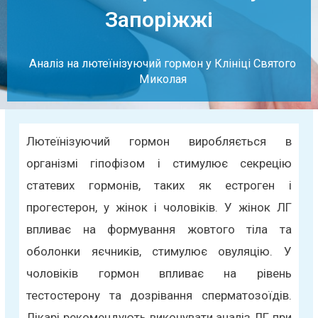
Запоріжжі
Аналіз на лютеїнізуючий гормон у Клініці Святого
Миколая
Лютеїнізуючий гормон виробляється в
організмі гіпофізом і стимулює секрецію
статевих гормонів, таких як естроген і
прогестерон, у жінок і чоловіків. У жінок ЛГ
впливає на формування жовтого тіла та
оболонки яєчників, стимулює овуляцію. У
чоловіків гормон впливає на рівень
тестостерону та дозрівання сперматозоїдів.
Лікарі рекомендують виконувати аналіз ЛГ при