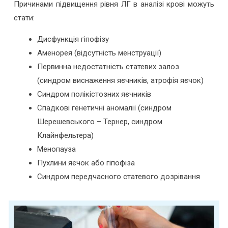
Причинами підвищення рівня ЛГ в аналізі крові можуть
стати:
Дисфункція гіпофізу
Аменорея (відсутність менструації)
Первинна недостатність статевих залоз
(синдром виснаження яєчників, атрофія яєчок)
Синдром полікістозних яєчників
Спадкові генетичні аномалії (синдром
Шерешевського – Тернер, синдром
Клайнфельтера)
Менопауза
Пухлини яєчок або гіпофіза
Синдром передчасного статевого дозрівання