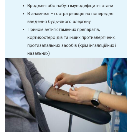
Вроджені або набуті імунодефіцитні стани
В анамнезі – гостра реакція на попереднє
введення будь-якого алергену
Прийом антигістамінних препаратів,
кортикостероїдів та інших протиалергічних,
протизапальних засобів (крім інгаляційних і
назальних)