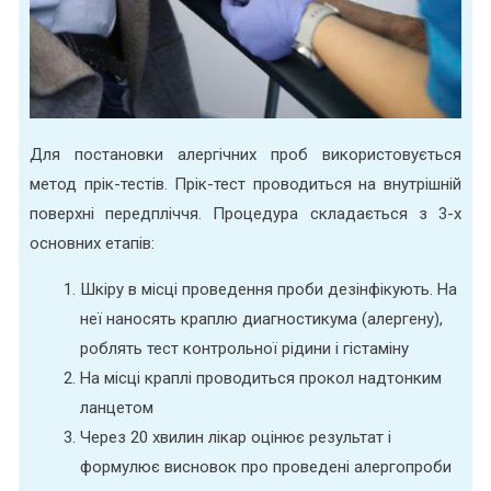
Для постановки алергічних проб використовується
метод прік-тестів. Прік-тест проводиться на внутрішній
поверхні передпліччя. Процедура складається з 3-х
основних етапів:
Шкіру в місці проведення проби дезінфікують. На
неї наносять краплю диагностикума (алергену),
роблять тест контрольної рідини і гістаміну
На місці краплі проводиться прокол надтонким
ланцетом
Через 20 хвилин лікар оцінює результат і
формулює висновок про проведені алергопроби