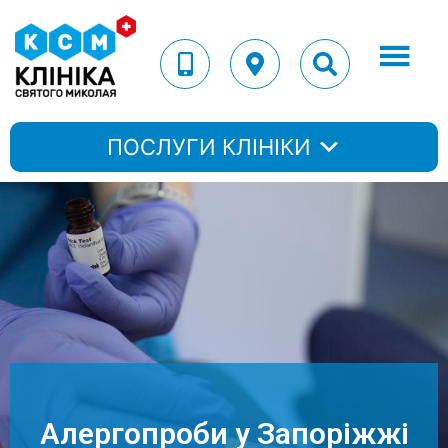
ПОСЛУГИ КЛІНІКИ
Алергопроби у Запоріжжі