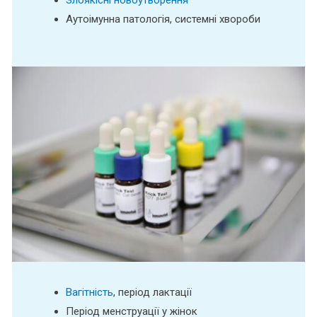
Аутоімунна патологія, системні хвороби
Вагітність
, період лактації
Період менструації у жінок