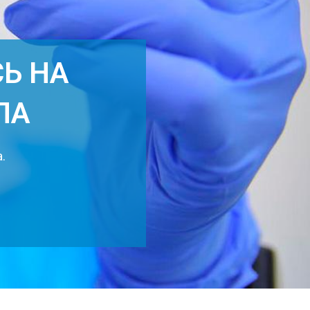
Ь НА
ПА
.