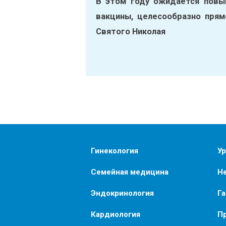
В этом году ожидается повы
вакцины, целесообразно прям
Святого Николая
Гинекология
Ур
Семейная медицина
Н
Эндокринология
Г
Кардиология
П