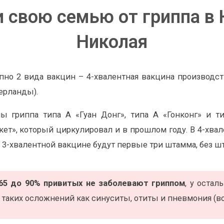
и свою семью от гриппа в 
Николая
но 2 вида вакцин – 4-хвалентная вакцина производств
ерланды).
 гриппа типа А «Гуан Донг», типа А «Гонконг» и ти
ет», который циркулировал и в прошлом году. В 4-хва
3-хвалентной вакцине будут первые три штамма, без шт
65 до 90% привитых не заболевают гриппом
, у остал
таких осложнений как синуситы, отиты и пневмония (во