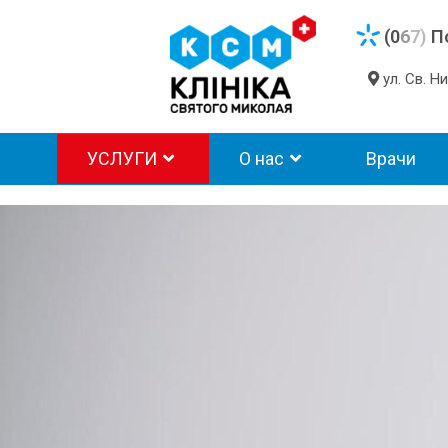
(0
6
7)
П
ул. Св. 
УСЛУГИ
О нас
Врачи