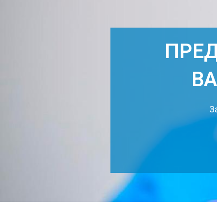
ПРЕД
В
З