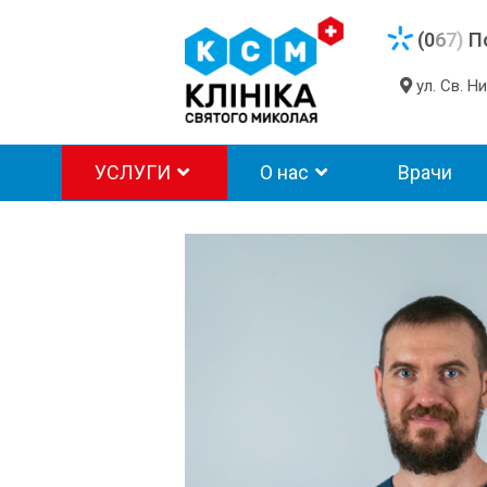
(0
6
7)
П
ул. Св. 
УСЛУГИ
О нас
Врачи