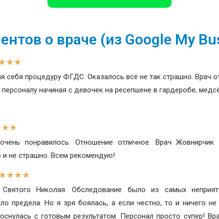
нтов о враче (из Google My Bu
★
★
★
 себя процедуру ФГДС. Оказалось всё не так страшно. Врач отл
персоналу начиная с девочек на ресепшене в гардеробе, медсё
★
★
★
очень понравилось. Отношение отличное. Врач Жовнирчик
 и не страшно. Всем рекомендую!
★
★
★
★
 Святого Николая. Обследование было из самых неприят
ло предела. Но я зря боялась, а если честно, то и ничего не
оснулась с готовым результатом. Персонал просто супер! В