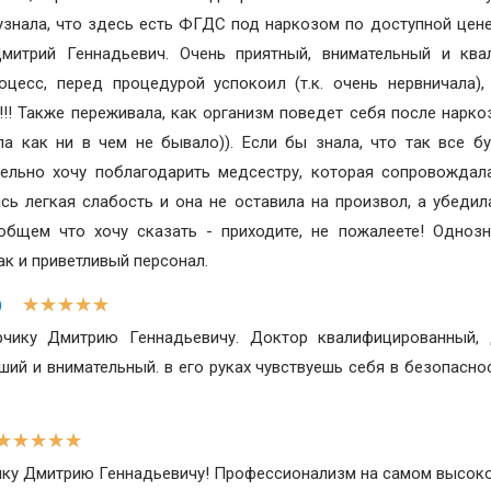
а узнала, что здесь есть ФГДС под наркозом по доступной цене
итрий Геннадьевич. Очень приятный, внимательный и ква
цесс, перед процедурой успокоил (т.к. очень нервничала),
!!! Также переживала, как организм поведет себя после наркоз
а как ни в чем не бывало)). Если бы знала, что так все б
ельно хочу поблагодарить медсестру, которая сопровождал
ь легкая слабость и она не оставила на произвол, а убедила
В общем что хочу сказать - приходите, не пожалеете! Одно
к и приветливый персонал.
★
★
★
★
★
)
рчику Дмитрию Геннадьевичу. Доктор квалифицированный,
ий и внимательный. в его руках чувствуешь себя в безопаснос
★
★
★
★
★
ику Дмитрию Геннадьевичу! Профессионализм на самом высоко