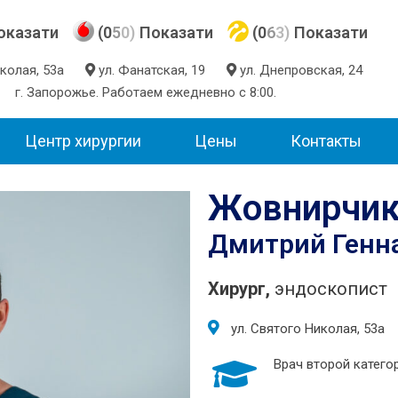
оказати
(0
5
0)
Показати
(0
6
3)
Показати
Николая, 53а
ул. Фанатская, 19
ул. Днепровская, 24
г. Запорожье. Работаем ежедневно с 8:00.
Центр хирургии
Цены
Контакты
Жовнирчи
Дмитрий Генн
Хирург,
эндоскопист
ул. Святого Николая, 53а
Врач второй катего