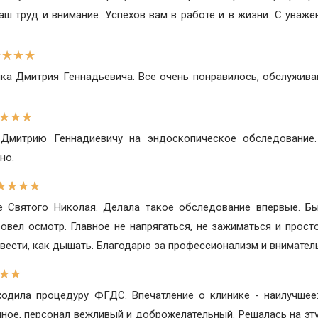
аш труд и внимание. Успехов вам в работе и в жизни. С уваже
★
★
★
★
ка Дмитрия Геннадьевича. Все очень понравилось, обслужива
★
★
★
Дмитрию Геннадиевичу на эндоскопическое обследование.
но.
★
★
★
★
 Святого Николая. Делала такое обследование впервые. Бы
вел осмотр. Главное не напрягаться, не зажиматься и прост
 вести, как дышать. Благодарю за профессионализм и внимател
★
★
одила процедуру ФГДС. Впечатление о клинике - наилучшее:
ное, персонал вежливый и доброжелательный. Решалась на эту