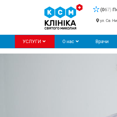
(0
6
7)
П
ул. Св. 
УСЛУГИ
О нас
Врачи