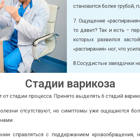
становится более грубой, п
7. Ощущение «распирания».
то давит? Так и есть – п
которых развился засто
«распирания» ног, что усил
8.Сосудистые звездочки на
Стадии варикоза
т от стадии процесса. Принято выделять 6 стадий варико
олезни отсутствуют, но симптомы уже ощущаются бол
нами.
янии справляться с поддержанием кровообращения, 