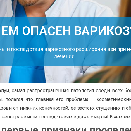
ЧЕМ ОПАСЕН ВАРИКОЗ
мы и последствия варикозного расширения вен при
лечении
алуй, самая распространенная патология среди всех б
, полагая что главная его проблема – косметически
крови от нижних конечностей, ее застою, сгущению и о
 непоправимым последствиям и даже смерти! В чем же 
первые признаки проявле