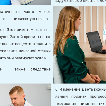
задумайтесь о визите к док
таточность часто может
ются они зачастую ночью.
ек. Этот симптом часто не
уют. Застой крови в венах
ельных веществ в ткани, а
спаления венозной стенки
что они реагируют зудом.
сти – также следствие
6. Изменение цвета кожн
явный признак прогресс
нарушения питания тка