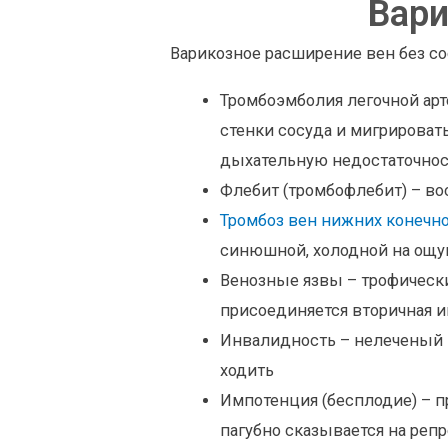
Вари
Варикозное расширение вен без с
Тромбоэмболия легочной арт
стенки сосуда и мигрировать
дыхательную недостаточност
Флебит (тромбофлебит) – во
Тромбоз вен нижних конечн
синюшной, холодной на ощуп
Венозные язвы – трофические
присоединяется вторичная и
Инвалидность – нелеченый 
ходить
Импотенция (бесплодие) – п
пагубно сказывается на реп