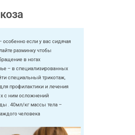
коза
 особенно если у вас сидячая
елайте разминку чтобы
бращение в ногах
ье – в специализированных
йти специальный трикотаж,
 для профилактики и лечения
ых с ним осложнений
ды . 40мл/кг массы тела –
каждого человека