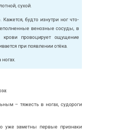
лотной, сухой.
 Кажется, будто изнутри ног что-
ереполненные венозные сосуды, в
й крови провоцирует ощущение
ивается при появлении отёка.
 ногах.
за:
ьным – тяжесть в ногах, судороги
но уже заметны первые признаки