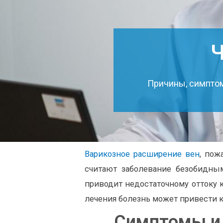
Причины, симпто
Варикозное расширение вен
, пож
считают заболевание безобидным
приводит недостаточному оттоку 
лечения болезнь может привести к
Симптомы и 