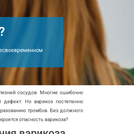
?
 несвоевременном
олезней сосудов. Многие ошибочно
й дефект. Но варикоз постепенно
бразованию тромбов. Без должного
кроется опасность варикоза?
ния варикоза