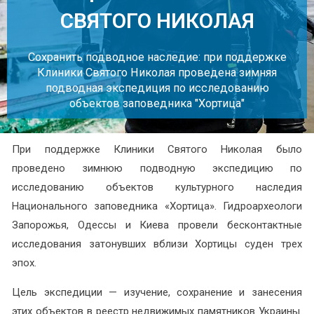
СВЯТОГО НИКОЛАЯ
Сохранить подводное наследие: при поддержке
Клиники Святого Николая проведена зимняя
подводная экспедиция по исследованию
объектов заповедника "Хортица"
При поддержке Клиники Святого Николая было
проведено зимнюю подводную экспедицию по
исследованию объектов культурного наследия
Национального заповедника «Хортица». Гидроархеологи
Запорожья, Одессы и Киева провели бесконтактные
исследования затонувших вблизи Хортицы суден трех
эпох.
Цель экспедиции — изучение, сохранение и занесения
этих объектов в реестр недвижимых памятников Украины.