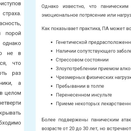
иступов
Однако известно, что паническим
 страха.
эмоциональное потрясение или нагруз
сность,
Как показывает практика, ПА может во
и порой
Генетической предрасположенн
однако
Наличии сопутствующего забол
го не в
Стрессовом состоянии
ся, что
Злоупотреблении приемом алко
оть раз
Чрезмерных физических нагруз
ники, а
Пребывании в толпе
 в целом
Перенесенном инсульте
тверти
Приеме некоторых лекарственн
крывать
Более подвержены паническим атак
бходимо
возрасте от 20 до 30 лет, но встреча