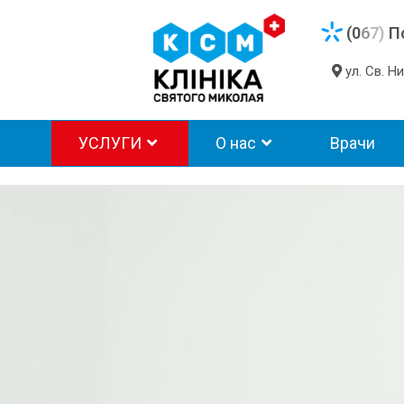
(0
6
7)
П
ул. Св. 
УСЛУГИ
О нас
Врачи