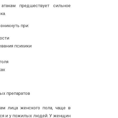
 атакам предшествует сильное
ка.
зникнуть при:
ости
евания психики
голя
ках
ых препаратов
ам лица женского пола, чаще в
ются и у пожилых людей. У женщин