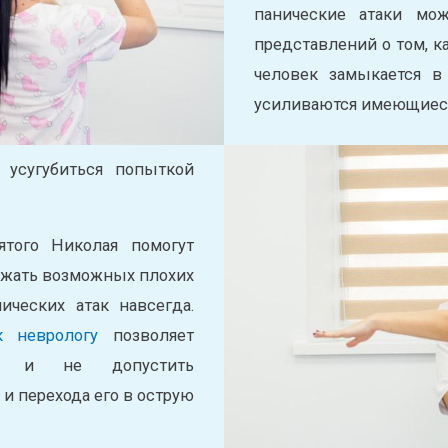
панические атаки мо
представлений о том, к
человек замыкается в 
усиливаются имеющиеся 
усугубиться попыткой
того Николая помогут
ежать возможных плохих
ических атак навсегда.
 неврологу
позволяет
мя и не допустить
и перехода его в острую