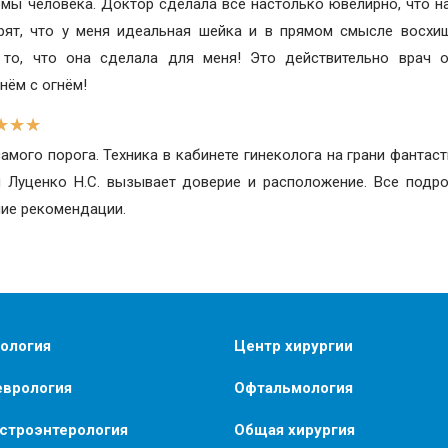
мы человека. Доктор сделала всё настолько ювелирно, что на
рят, что у меня идеальная шейка и в прямом смысле восхи
 то, что она сделала для меня! Это действительно врач 
нём с огнём!
★
★
★
амого порога. Техника в кабинете гинеколога на грани фантаст
ч Луценко Н.С. вызывает доверие и расположение. Все подр
шие рекомендации.
ология
Центр хирургии
еврология
Офтальмология
астроэнтерология
Общая хирургия