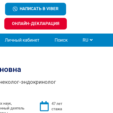
НАПИСАТЬ В VIBER
ОНЛАЙН-ДЕКЛАРАЦИЯ
Личный кабинет
Поиск
RU
ановна
неколог-эндокринолог
х наук,
47 лет
енный деятель
стажа
раины