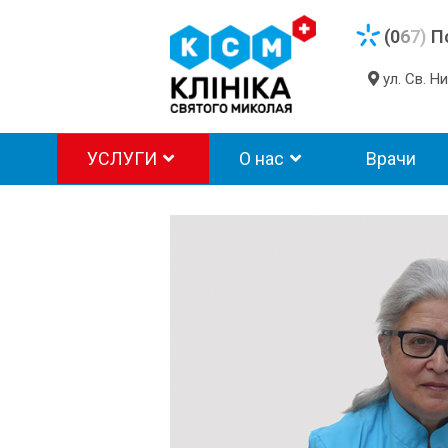
(0
6
7)
П
ул. Св. 
УСЛУГИ
О нас
Врачи