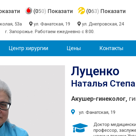
оказати
(0
5
0)
Показати
(0
6
3)
Показати
Николая, 53а
ул. Фанатская, 19
ул. Днепровская, 24
г. Запорожье. Работаем ежедневно с 8:00.
Центр хирургии
Цены
Контакты
Луценко
Наталья Степ
Акушер-гинеколог,
ги
ул. Фанатская, 19
Доктор медицински
профессор, заслуж
науки и техники Ук