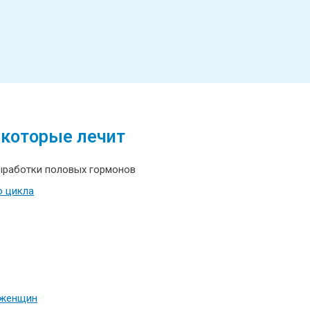
 которые лечит
ыработки половых гормонов
о цикла
 женщин