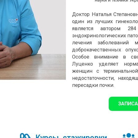
Доктор Наталья Степанов
один из лучших гинеколо
является автором 28
эндокринологических пато
лечения заболеваний м
доброкачественных опух
Особое внимание в сво
Луценко уделяет норма
женщин с терминальной
недостаточности, находя
пересадки почки.
ЗАПИСА
Курсы, стажировки