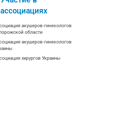
ассоциациях
социация акушеров-гинекологов
порожской области
социация акушеров-гинекологов
раины
социация хирургов Украины