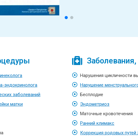
оцедуры
Заболевания,
гинеколога
Нарушения цикличности в
га-эндокринолога
Нарушение менструальног
еских заболеваний
Бесплодие
ейки матки
Эндометриоз
Маточные кровотечения
Ранний климакс
ла
Коррекция родовых путей