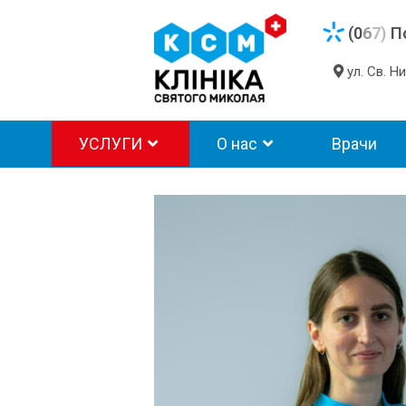
(0
6
7)
П
ул. Св. 
УСЛУГИ
О нас
Врачи