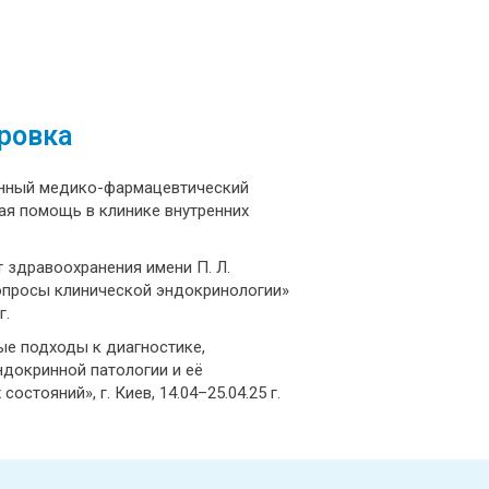
ровка
нный медико-фармацевтический
ая помощь в клинике внутренних
.
 здравоохранения имени П. Л.
опросы клинической эндокринологии»
г.
ые подходы к диагностике,
докринной патологии и её
стояний», г. Киев, 14.04–25.04.25 г.