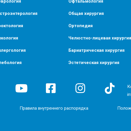
еврология
Офтальмология
астроэнтерология
Общая хирургия
роктология
Ортопедия
нкология
Челюстно-лицевая хирурги
ллергология
Бариатрическая хирургия
лебология
Эстетическая хирургия
К
i
Правила внутреннего распорядка
Полож