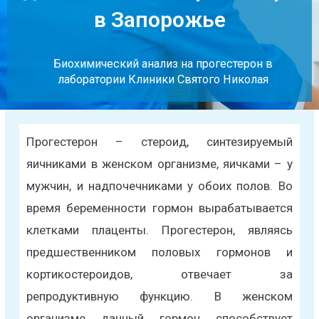
в Запорожье
Биохимический анализ на прогестерон в
лаборатории Клиники Святого Николая
Прогестерон – стероид, синтезируемый
яичниками в женском организме, яичками – у
мужчин, и надпочечниками у обоих полов. Во
время беременности гормон вырабатывается
клетками плаценты. Прогестерон, являясь
предшественником половых гормонов и
кортикостероидов, отвечает за
репродуктивную функцию. В женском
организме данный гормон способствует